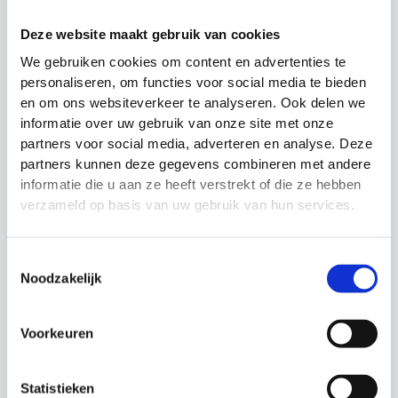
Gerelateerde producten
Deze website maakt gebruik van cookies
We gebruiken cookies om content en advertenties te
Actie!
Actie!
Actie!
Actie!
personaliseren, om functies voor social media te bieden
en om ons websiteverkeer te analyseren. Ook delen we
informatie over uw gebruik van onze site met onze
partners voor social media, adverteren en analyse. Deze
partners kunnen deze gegevens combineren met andere
informatie die u aan ze heeft verstrekt of die ze hebben
verzameld op basis van uw gebruik van hun services.
Precision Poly Grid
Indoor Speedladder
systeem
Precision Training
Toestemmingsselectie
Speedladder -
Looptraining
Noodzakelijk
Loopladder
Oorspronkelijke
Huidige
€
34.99
€
29.99
Oorspronkelijke
Huidige
€
44.99
€
37.99
prijs
prijs
prijs
prijs
was:
is:
Voorkeuren
was:
is:
€34.99.
€29.99.
€44.99.
€37.99.
Statistieken
Actie!
Actie!