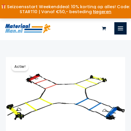
Seizoensstart Weekenddeal: 10% korting op alles! Code:
START10 | Vanaf €50,- besteding
Negeren
Ga
naar
de
inhoud
Actie!