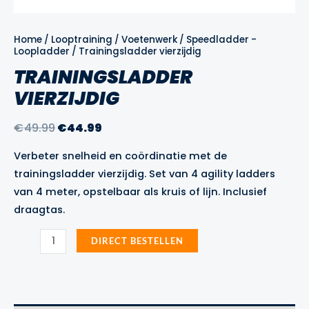
Home
/
Looptraining
/
Voetenwerk
/
Speedladder -
Loopladder
/ Trainingsladder vierzijdig
TRAININGSLADDER
VIERZIJDIG
Oorspronkelijke
Huidige
€
49.99
€
44.99
prijs
prijs
Verbeter snelheid en coördinatie met de
was:
is:
trainingsladder vierzijdig. Set van 4 agility ladders
€49.99.
€44.99.
van 4 meter, opstelbaar als kruis of lijn. Inclusief
draagtas.
Trainingsladder
DIRECT BESTELLEN
vierzijdig
aantal