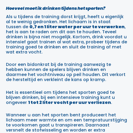
Hoeveel moet ik drinken tijdens het sporten?
Als u tijdens de training dorst krijgt, heeft u eigenlijk
al te weinig gedronken. Het lichaam is in staat
tussen de
0,7 en 1 liter water per uur te verwerken
,
het is aan te raden om dit aan te houden. Teveel
drinken is bijna niet mogelijk. Kortom, drink voordat u
intensief gaat trainen al wat extra, probeer tijdens de
training goed te drinken en sluit de training af met
wat extra vocht.
Door een bidonkrat bij de training aanwezig te
hebben kunnen de spelers blijven drinken en
daarmee het vochtniveau op peil houden. Dit verkort
de hersteltijd en verkleint de kans op kramp.
Het is essentieel om tijdens het sporten goed te
blijven drinken, bij een intensieve training kunt u
ongeveer
1 tot 2 liter vocht per uur verliezen
.
Wanneer u aan het sporten bent produceert het
lichaam meer warmte en om een tempratuurstijging
te voorkomen gaat u transpireren. Daarnaast
versnelt de stofwisseling en worden er extra