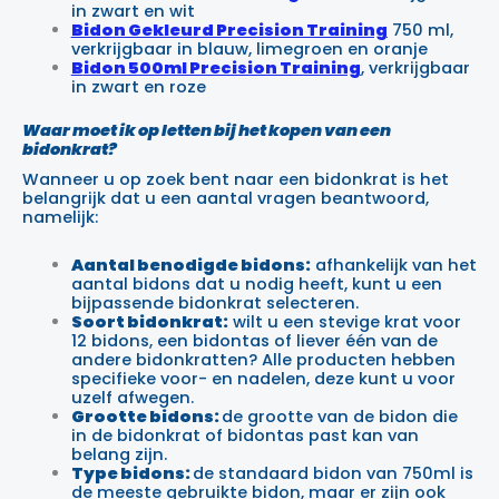
in zwart en wit
Bidon Gekleurd Precision Training
750 ml,
verkrijgbaar in blauw, limegroen en oranje
B
idon 500ml Precision Training
, verkrijgbaar
in zwart en roze
Waar moet ik op letten bij het kopen van een
bidonkrat?
Wanneer u op zoek bent naar een bidonkrat is het
belangrijk dat u een aantal vragen beantwoord,
namelijk:
Aantal benodigde bidons:
afhankelijk van het
aantal bidons dat u nodig heeft, kunt u een
bijpassende bidonkrat selecteren.
Soort bidonkrat:
wilt u een stevige krat voor
12 bidons, een bidontas of liever één van de
andere bidonkratten? Alle producten hebben
specifieke voor- en nadelen, deze kunt u voor
uzelf afwegen.
Grootte bidons:
de grootte van de bidon die
in de bidonkrat of bidontas past kan van
belang zijn.
Type bidons:
de standaard bidon van 750ml is
de meeste gebruikte bidon, maar er zijn ook