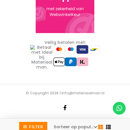
Veilig betalen met:
© Copyright 2026 |
info@materiaalman.nl
De waardering van materiaalman.nl bij
WebwinkelKeur
FILTER
Reviews
is 9.3/10 gebaseerd op 2122 reviews.