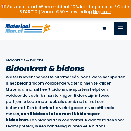
Seizoensstart Weekenddeal: 10% korting op alles! Code:
START10 | Vanaf €50,- besteding
Negeren
Ga
naar
de
inhoud
Bidonkrat & bidons
Bidonkrat & bidons
Water is levensbehoefte nummer één, ook tijdens het sporten
is het belangrijk om voldoende water binnen te krijgen.
Materiaalman.nl heeft bidons die sporters helpt om
voldoende vocht binnen te krijgen. Bidons zijn in losse
partijen te koop maar ook als combinatie met een
bidonkrat. Een bidonkrat is verkrijgbaar in verschillende
maten,
van 8 bidons tot en met 16 bidons per
bidonkrat.
Een bidonkrat is voornamelijk aan te raden voor
teamsporters, in één handeling kunnen vele bidons