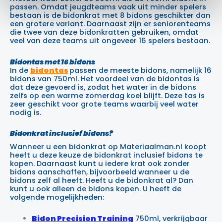
passen. Omdat jeugdteams vaak uit minder spelers
bestaan is de bidonkrat met 8 bidons geschikter dan
een grotere variant. Daarnaast zijn er seniorenteams
die twee van deze bidonkratten gebruiken, omdat
veel van deze teams uit ongeveer 16 spelers bestaan.
Bidontas met 16 bidons
I
n de
bidontas
passen de meeste bidons, namelijk 16
bidons van 750ml. Het voordeel van de bidontas is
dat deze gevoerd is, zodat het water in de bidons
zelfs op een warme zomerdag koel blijft. Deze tas is
zeer geschikt voor grote teams waarbij veel water
nodig is.
Bidonkrat inclusief bidons?
Wanneer u een bidonkrat op Materiaalman.nl koopt
heeft u deze keuze de bidonkrat inclusief bidons te
kopen. Daarnaast kunt u iedere krat ook zonder
bidons aanschaffen, bijvoorbeeld wanneer u de
bidons zelf al heeft. Heeft u de bidonkrat al? Dan
kunt u ook alleen de bidons kopen. U heeft de
volgende mogelijkheden:
Bidon Precision Training
750ml, verkrijgbaar