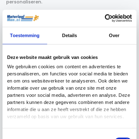
personaliseren.
Heeft u vragen over bidons of bidonkratten? Neem
contact op met onze
klantenservice
.
Toestemming
Details
Over
Opzoek naar een bidonkrat?
Bent u van plan om een bidonhouder te kopen? Kijk
dan snel naar het assortiment wat materiaalman.nl
u te bieden heeft. Een
bidonkrat inclusief bidons
is
Deze website maakt gebruik van cookies
perfect voor een teamsport waarbij alle spelers
We gebruiken cookies om content en advertenties te
gedurende wedstrijden en trainingen voldoende
moeten drinken. De bidonhouder is veelvoudig op de
personaliseren, om functies voor social media te bieden
sportvelden van hockey-, voetbal-, handbal- en
en om ons websiteverkeer te analyseren. Ook delen we
volleybalverenigingen te vinden.
informatie over uw gebruik van onze site met onze
partners voor social media, adverteren en analyse. Deze
Bidonkrat formaten
partners kunnen deze gegevens combineren met andere
Op Materiaalman.nl kunt u een bidonkrat inclusief
informatie die u aan ze heeft verstrekt of die ze hebben
bidons kopen, maar alle bidonkratten zijn ook los
verkrijgbaar. Hieronder staan iedere bidonkrat
verzameld op basis van uw gebruik van hun services.
individueel beschreven.
Bidonkrat met 12 bidons
Toestemmingsselectie