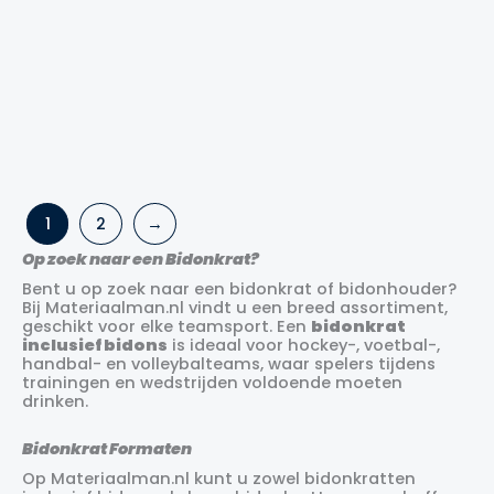
Bidonkrat Precision
Precision
Training
bidonhouder set
ovaal 750ml
Oorspronkelijke
Huidige
Oorspronkelijke
Huidige
€
69.99
€
59.99
€
39.99
€
34.99
1
2
→
prijs
prijs
prijs
prijs
was:
is:
was:
is:
Op zoek naar een Bidonkrat?
€69.99.
€59.99.
€39.99.
€34.99.
Bent u op zoek naar een bidonkrat of bidonhouder?
Bij Materiaalman.nl vindt u een breed assortiment,
geschikt voor elke teamsport. Een
bidonkrat
inclusief bidons
is ideaal voor hockey-, voetbal-,
handbal- en volleybalteams, waar spelers tijdens
trainingen en wedstrijden voldoende moeten
drinken.
Bidonkrat Formaten
Op Materiaalman.nl kunt u zowel bidonkratten