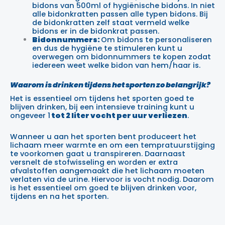
bidons van 500ml of hygiënische bidons. In niet
alle bidonkratten passen alle typen bidons. Bij
de bidonkratten zelf staat vermeld welke
bidons er in de bidonkrat passen.
Bidonnummers:
Om bidons te personaliseren
en dus de hygiëne te stimuleren kunt u
overwegen om bidonnummers te kopen zodat
iedereen weet welke bidon van hem/haar is.
Waarom is drinken tijdens het sporten zo belangrijk?
Het is essentieel om tijdens het sporten goed te
blijven drinken, bij een intensieve training kunt u
ongeveer 1
tot 2 liter vocht per uur verliezen
.
Wanneer u aan het sporten bent produceert het
lichaam meer warmte en om een tempratuurstijging
te voorkomen gaat u transpireren. Daarnaast
versnelt de stofwisseling en worden er extra
afvalstoffen aangemaakt die het lichaam moeten
verlaten via de urine. Hiervoor is vocht nodig. Daarom
is het essentieel om goed te blijven drinken voor,
tijdens en na het sporten.