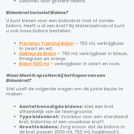
Geschikt voor grotere teams.
Bidonkrat inclusief Bidons?
U kunt kiezen voor een bidonkrat met of zonder
bidons. Heeft u al een krat? Bij Materiaalman.nl kunt
u ook losse bidons bestellen:
Precision Training Bidon
– 750 ml, verkrijgbaar
in zwart en wit.
Gekleurde Bidon
– 750 ml, verkrijgbaar in blauw,
limegroen en oranje.
Bidon 500 ml
– verkrijgbaar in zwart en roze.
Waar Moet Ik op Letten bij het Kopen van een
Bidonkrat?
Stel uzelf de volgende vragen om de juiste keuze te
maken:
Aantal benodigde bidons:
Kies een krat
afhankelijk van de teamgrootte.
Type bidonkrat:
Voorkeur voor een standaard
krat, bidontas of een vouwbaar krat?
Grootte bidons:
Zorg ervoor dat de bidons in
de krat passen (500 ml, 750 ml, hygiënisch).