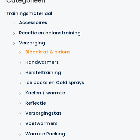
Categorieën
k
e
Trainingsmateriaal
n
Accessoires
Reactie en balanstraining
Verzorging
Bidonkrat & bidons
Handwarmers
Hersteltraining
Ice packs en Cold sprays
Koelen / warmte
Reflectie
Verzorgingstas
Voetwarmers
Warmte Packing