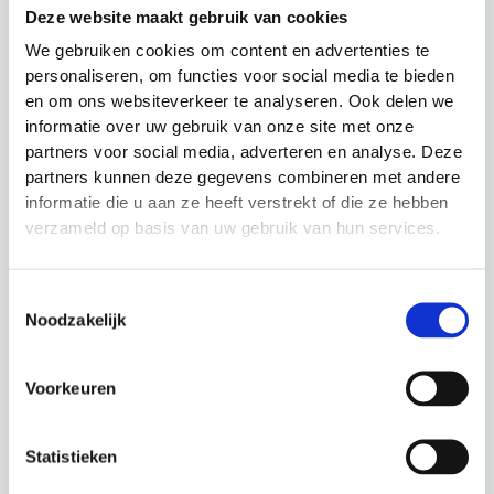
Deze website maakt gebruik van cookies
Hockeyballen Glad
Officieel hockeydoel
Oranje
aluminium
We gebruiken cookies om content en advertenties te
personaliseren, om functies voor social media te bieden
en om ons websiteverkeer te analyseren. Ook delen we
€
4.50
€
1,895.00
1
2
→
informatie over uw gebruik van onze site met onze
Hockey Trainingsmateriaal Kopen?
partners voor social media, adverteren en analyse. Deze
Iedere hockeyspeler, trainer, coach en club heeft
partners kunnen deze gegevens combineren met andere
hockey trainingsmateriaal nodig. Voor spelers is dit
informatie die u aan ze heeft verstrekt of die ze hebben
essentieel om zichzelf te ontwikkelen. Trainers en
verzameld op basis van uw gebruik van hun services.
coaches gebruiken het materiaal om oefeningen uit
te zetten en spelers te begeleiden. Clubs dragen
doorgaans de verantwoordelijkheid voor de
aanschaf en het beheer van het trainingsmateriaal.
Toestemmingsselectie
Noodzakelijk
Bij Materiaalman bieden we een breed scala aan
hockey trainingsmateriaal waarmee spelers zichzelf
ook buiten het veld kunnen verbeteren. Extra loop-
Voorkeuren
en krachttraining, met bijvoorbeeld een
speedladder
of
medicijnbal
, kan bijdragen aan een hoger niveau.
Categorieën Hockey Trainingsmateriaal
Statistieken
De belangrijkste categorieën hockey