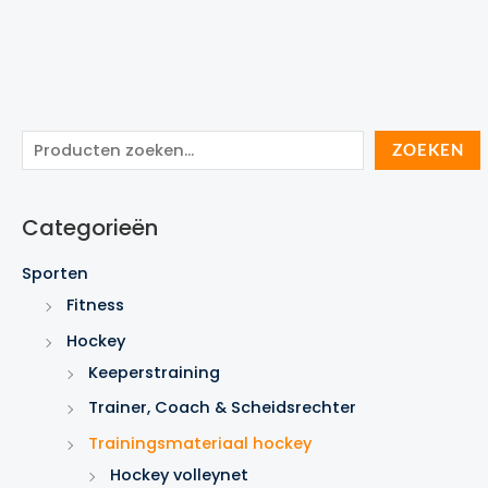
Z
ZOEKEN
o
e
Categorieën
k
e
Sporten
n
Fitness
Hockey
Keeperstraining
Trainer, Coach & Scheidsrechter
Trainingsmateriaal hockey
Hockey volleynet