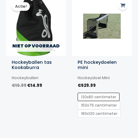
Actie!
NIET OP VOORRAAD
Hockeyballen tas
PE hockeydoelen
Kookaburra
mini
Hockeyballen
Hockeydoel Mini
Oorspronkelijke
Huidige
€
16.99
€
14.99
€
529.99
prijs
prijs
was:
is:
120x80 centimeter
€16.99.
€14.99.
150x75 centimeter
180x120 centimeter