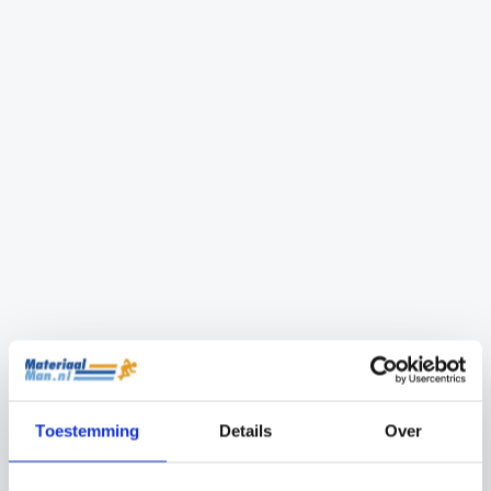
SKLZ Mini Hockey Set
Hockeydoel Pro
€
49.99
€
2,499.99
Geen wielstel
Vast wielstel
Toestemming
Details
Over