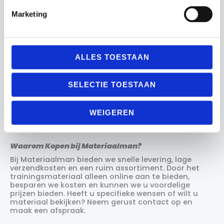
trainingsmateriaal zijn
looptraining
en
krachttraining
. Helaas krijgen deze trainingsvormen
Marketing
vaak te weinig aandacht. Met hulpmiddelen zoals
een
speedladder
of
trainingshoedjes
kunt u
eenvoudig en effectief aan loopoefeningen werken.
ALLES TOESTAAN
Voor krachttraining zijn er tools zoals een
balansbord
of een eenvoudige
fitnessmat
. Hiermee
kunnen spelers thuis werken aan core-stability en
SELECTIE TOESTAAN
het voorkomen van blessures.
Trainers en coaches kunnen gebruikmaken van
WEIGEREN
hulpmiddelen zoals
timers
,
fluitjes
, en
hockey
coachborden
om tactieken duidelijk over te brengen.
Waarom Kopen bij Materiaalman?
Bij Materiaalman bieden we snelle levering, lage
verzendkosten en een ruim assortiment. Door het
trainingsmateriaal alleen online aan te bieden,
besparen we kosten en kunnen we u voordelige
prijzen bieden. Heeft u specifieke wensen of wilt u
materiaal bekijken? Neem gerust contact op en
maak een afspraak.