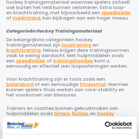
hockey trainingsmateriaal waarmee spelers zichzelf
ook buiten het veld kunnen verbeteren. Extra loop-
en krachttraining, met bijvoorbeeld een
speedladder
of
medicijnbal
, kan bijdragen aan een hoger niveau.
Categorieën Hockey Trainingsmateriaal
De belangrijkste categorieën hockey
trainingsmateriaal zijn
looptraining
en
krachttraining
. Helaas krijgen deze trainingsvormen
vaak te weinig aandacht. Met hulpmiddelen zoals
een
speedladder
of
trainingshoedjes
kunt u
eenvoudig en effectief aan loopoefeningen werken.
Voor krachttraining zijn er tools zoals een
balansbord
of een eenvoudige
fitnessmat
. Hiermee
kunnen spelers thuis werken aan core-stability en
het voorkomen van blessures.
Trainers en coaches kunnen gebruikmaken van
hulpmiddelen zoals
timers
,
fluitjes
, en
hockey
coachborden
om tactieken duidelijk over te brengen.
Waarom Kopen bij Materiaalman?