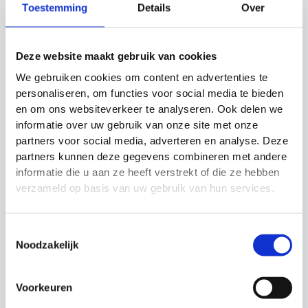
Bij Materiaalman bieden we snelle levering, lage
Toestemming
Details
Over
verzendkosten en een ruim assortiment. Door het
trainingsmateriaal alleen online aan te bieden,
besparen we kosten en kunnen we u voordelige
prijzen bieden. Heeft u specifieke wensen of wilt u
Deze website maakt gebruik van cookies
materiaal bekijken? Neem gerust contact op en
maak een afspraak.
We gebruiken cookies om content en advertenties te
personaliseren, om functies voor social media te bieden
Hockey Trainingsmateriaal voor Clubs en
en om ons websiteverkeer te analyseren. Ook delen we
Verenigingen
informatie over uw gebruik van onze site met onze
Wilt u voor uw club of vereniging hockey
partners voor social media, adverteren en analyse. Deze
trainingsmateriaal inkopen? Stuur dan een e-mail
naar
info@materiaalman.nl
met de materialen en
partners kunnen deze gegevens combineren met andere
aantallen die u nodig heeft. Binnen 24 uur ontvangt
informatie die u aan ze heeft verstrekt of die ze hebben
u een offerte op maat. Heeft u vragen over de offerte
verzameld op basis van uw gebruik van hun services.
of het assortiment? Neem gerust contact met ons
op via e-mail of telefoon (+31 (0)348 – 342 129).
Populairste Hockey Trainingsmaterialen
Toestemmingsselectie
Noodzakelijk
Hockeyballen
Speedladder
Trainingshoedjes
Flat markers
Voorkeuren
Trainingshesjes