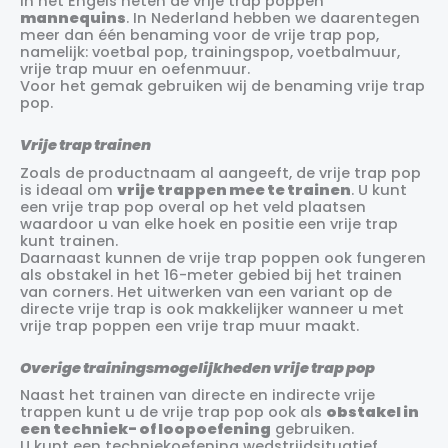
In het Engels heten de vrije trap poppen
mannequins
. In Nederland hebben we daarentegen
meer dan één benaming voor de vrije trap pop,
namelijk: voetbal pop, trainingspop, voetbalmuur,
vrije trap muur en oefenmuur.
Voor het gemak gebruiken wij de benaming vrije trap
pop.
Vrije trap trainen
Zoals de productnaam al aangeeft, de vrije trap pop
is ideaal om
vrije trappen mee te trainen
. U kunt
een vrije trap pop overal op het veld plaatsen
waardoor u van elke hoek en positie een vrije trap
kunt trainen.
Daarnaast kunnen de vrije trap poppen ook fungeren
als obstakel in het 16-meter gebied bij het trainen
van corners. Het uitwerken van een variant op de
directe vrije trap is ook makkelijker wanneer u met
vrije trap poppen een vrije trap muur maakt.
Overige trainingsmogelijkheden vrije trap pop
Naast het trainen van directe en indirecte vrije
trappen kunt u de vrije trap pop ook als
obstakel in
een techniek- of loopoefening
gebruiken.
U kunt een techniekoefening wedstrijdsituatief