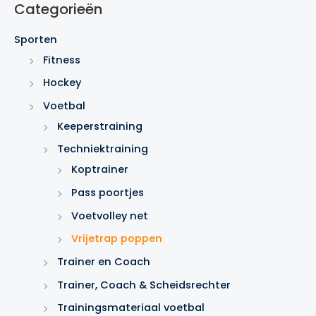
Categorieën
k
e
Sporten
n
Fitness
Hockey
Voetbal
Keeperstraining
Techniektraining
Koptrainer
Pass poortjes
Voetvolley net
Vrijetrap poppen
Trainer en Coach
Trainer, Coach & Scheidsrechter
Trainingsmateriaal voetbal