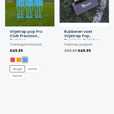
Vrijetrap pop Pro
Rubberen voet
Club Precision
Vrijetrap Pop
Training
Precision Training
Trainingsmateriaal
Vrijetrap poppen
voetbal
Oorspronkelijke
Huidige
€
49.99
€
59.99
€
49.99
prijs
prijs
was:
is:
€59.99.
€49.99.
Jeugd
Junior
Senior