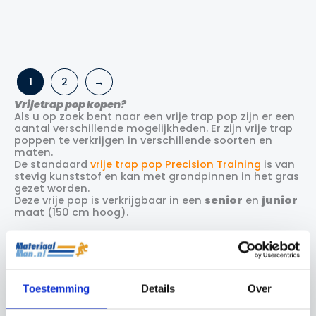
Precision Airstream
Pomp Vrije Trap Pop
Vrijetrap poppen
Opblaasbaar
PRO
€
199.99
€
12.50
1
2
→
Vrijetrap pop kopen?
Als u op zoek bent naar een vrije trap pop zijn er een
aantal verschillende mogelijkheden. Er zijn vrije trap
poppen te verkrijgen in verschillende soorten en
maten.
De standaard
vrije trap pop Precision Training
is van
stevig kunststof en kan met grondpinnen in het gras
gezet worden.
Deze vrije pop is verkrijgbaar in een
senior
en
junior
maat (150 cm hoog).
De
vrije trap pop pro
van Precision Training is een
hoge kwaliteit vrije trap pop gemaakt door Barret.
Dit is de vrije trap pop die door de meeste
Eredivisie
Clubs
wordt gebruikt. De vrije trap pop pro is
Toestemming
Details
Over
gemaakt van stevig kunststof waardoor deze pop
zeer solide is.
Dankzij de 4 pinnen aan de onderzijde staat de pop