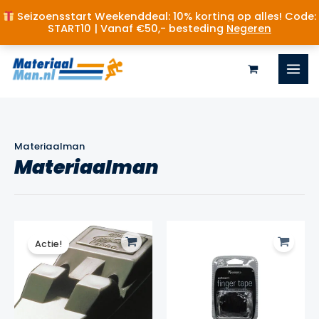
Seizoensstart Weekenddeal: 10% korting op alles! Code:
START10 | Vanaf €50,- besteding
Negeren
Ga
naar
de
inhoud
Materiaalman
Materiaalman
Actie!