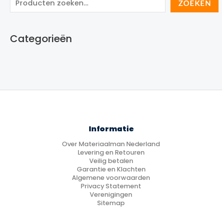
Z
ZOEKEN
o
e
Categorieën
k
e
n
Informatie
Over Materiaalman Nederland
Levering en Retouren
Veilig betalen
Garantie en Klachten
Algemene voorwaarden
Privacy Statement
Verenigingen
Sitemap