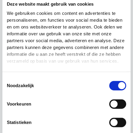
Deze website maakt gebruik van cookies
LED strip
Prijsklasse
€
44.99
€
69.99
-
€
79.99
€69.99
We gebruiken cookies om content en advertenties te
tot
6
8
personaliseren, om functies voor social media te bieden
€79.99
en om ons websiteverkeer te analyseren. Ook delen we
informatie over uw gebruik van onze site met onze
partners voor social media, adverteren en analyse. Deze
partners kunnen deze gegevens combineren met andere
informatie die u aan ze heeft verstrekt of die ze hebben
verzameld op basis van uw gebruik van hun services.
Toestemmingsselectie
Noodzakelijk
Precision Goliath
Wielenset ballenkar
Voorkeuren
opblaasbare
los
trainingspop
Statistieken
Oorspronkelijke
Huidige
€
184.99
€
144.99
€
55.00
prijs
prijs