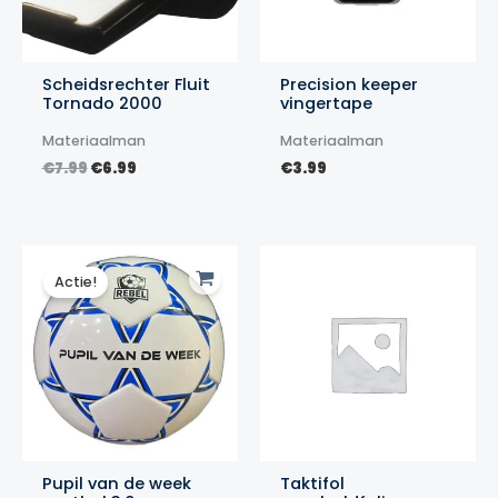
Scheidsrechter Fluit
Precision keeper
Tornado 2000
vingertape
Materiaalman
Materiaalman
Oorspronkelijke
Huidige
€
7.99
€
6.99
€
3.99
prijs
prijs
was:
is:
€7.99.
€6.99.
Actie!
Pupil van de week
Taktifol