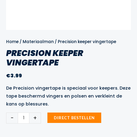
Home
/
Materiaalman
/ Precision keeper vingertape
PRECISION KEEPER
VINGERTAPE
€
3.99
De Precision vingertape is speciaal voor keepers. Deze
tape beschermd vingers en polsen en verkleint de
kans op blessures.
Precision
-
+
DIRECT BESTELLEN
keeper
vingertape
aantal