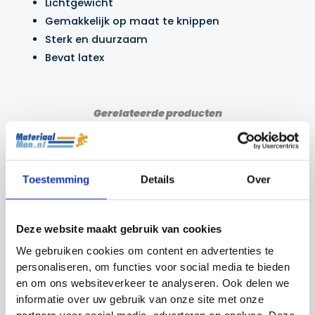
Lichtgewicht
Gemakkelijk op maat te knippen
Sterk en duurzaam
Bevat latex
Gerelateerde producten
Actie!
Actie!
Actie!
Actie!
Toestemming
Details
Over
Deze website maakt gebruik van cookies
We gebruiken cookies om content en advertenties te
personaliseren, om functies voor social media te bieden
en om ons websiteverkeer te analyseren. Ook delen we
Pupil van de week
Precision ballenton
voetbal 3.0
informatie over uw gebruik van onze site met onze
Ballentas en ballennet
Materiaalman