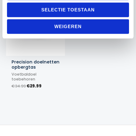
Actie!
Actie!
SELECTIE TOESTAAN
WEIGEREN
Precision doelnetten
opbergtas
Voetbaldoel
toebehoren
Oorspronkelijke
Huidige
€
34.99
€
29.99
prijs
prijs
was:
is:
€34.99.
€29.99.