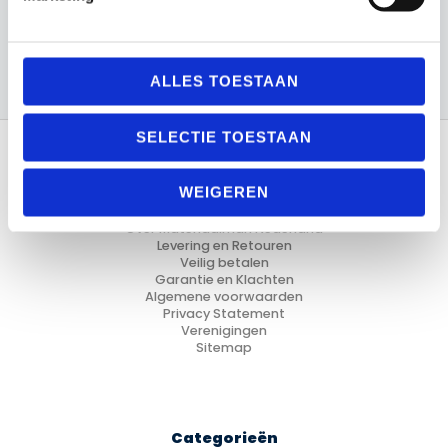
Voetbal
ALLES TOESTAAN
SELECTIE TOESTAAN
WEIGEREN
Informatie
Over Materiaalman Nederland
Levering en Retouren
Veilig betalen
Garantie en Klachten
Algemene voorwaarden
Privacy Statement
Verenigingen
Sitemap
Categorieën