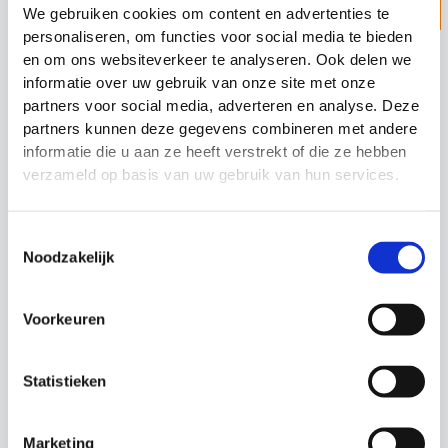
Z
ZOEKEN
We gebruiken cookies om content en advertenties te
o
personaliseren, om functies voor social media te bieden
en om ons websiteverkeer te analyseren. Ook delen we
e
Categorieën
informatie over uw gebruik van onze site met onze
k
partners voor social media, adverteren en analyse. Deze
e
Sporten
partners kunnen deze gegevens combineren met andere
n
informatie die u aan ze heeft verstrekt of die ze hebben
Fitness
verzameld op basis van uw gebruik van hun services.
Hockey
Keeperstraining
Toestemmingsselectie
Trainer, Coach & Scheidsrechter
Noodzakelijk
Trainingsmateriaal hockey
Hockey volleynet
Voorkeuren
Hockeyballen
Hockeydoel
Statistieken
Hockeydoel Mini
Officieel hockeydoel
Marketing