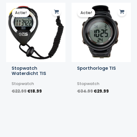
Actie!
Actie!
Stopwatch
Sporthorloge TIS
Waterdicht TIS
Stopwatch
Stopwatch
Oorspronkelijke
Huidige
Oorspronkelijke
Huidige
€
22.99
€
18.99
€
34.99
€
29.99
prijs
prijs
prijs
prijs
was:
is:
was:
is:
€22.99.
€18.99.
€34.99.
€29.99.