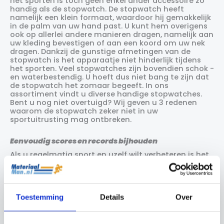
het sporten is toch geen enkel ander accessoire zo
handig als de stopwatch. De stopwatch heeft
namelijk een klein formaat, waardoor hij gemakkelijk
in de palm van uw hand past. U kunt hem overigens
ook op allerlei andere manieren dragen, namelijk aan
uw kleding bevestigen of aan een koord om uw nek
dragen. Dankzij de gunstige afmetingen van de
stopwatch is het apparaatje niet hinderlijk tijdens
het sporten. Veel stopwatches zijn bovendien schok -
en waterbestendig. U hoeft dus niet bang te zijn dat
de stopwatch het zomaar begeeft. In ons
assortiment vindt u diverse handige stopwatches.
Bent u nog niet overtuigd? Wij geven u 3 redenen
waarom de stopwatch zeker niet in uw
sportuitrusting mag ontbreken.
Eenvoudig scores en records bijhouden
Als u regelmatig sport en uzelf wilt verbeteren is het
belangrijk om
prestaties bij te houden
door middel
van een stopwatch. Door dit te doen krijgt u inzicht
in uw huidige niveau. Dankzij dit inzicht is het
mogelijk om realistische doelen te stellen en hier
naartoe te werken. Door steeds uw scores of tijden
Toestemming
Details
Over
met de stopwatch te registreren kunt u zien of u al
vooruitgang boekt. U zult zien dat elke vooruitgang
weer nieuwe motivatie geeft om nog beter en sneller