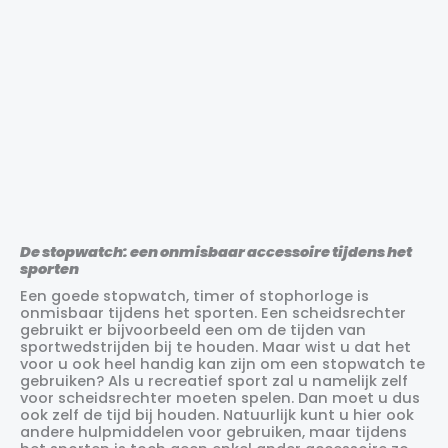
NIET OP VOORRAAD
Scheidsrechtershorloge
en fluit Fox40
De stopwatch: een onmisbaar accessoire tijdens het
€
49.99
sporten
Een goede stopwatch, timer of stophorloge is
onmisbaar tijdens het sporten. Een scheidsrechter
gebruikt er bijvoorbeeld een om de tijden van
sportwedstrijden bij te houden. Maar wist u dat het
voor u ook heel handig kan zijn om een stopwatch te
gebruiken? Als u recreatief sport zal u namelijk zelf
voor scheidsrechter moeten spelen. Dan moet u dus
ook zelf de tijd bij houden. Natuurlijk kunt u hier ook
andere hulpmiddelen voor gebruiken, maar tijdens