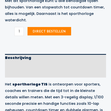
Met dit sporthorloge kunt u alle benodigde tijden
was:
is:
bijhouden. Van een stopwatch tot countdown timer,
€34.99.
€29.99.
alles is mogelijk. Daarnaast is het sporthorloge
waterdicht.
Sporthorloge
DIRECT BESTELLEN
TIS
aantal
Beschrijving
Aanvullende informatie
Merk
Het
sporthorloge TIS
is ontworpen voor sporters,
coaches en trainers die de tijd tot in de kleinste
details willen meten. Met een 3-regelig display, 1/100
seconde precisie en handige functies zoals 10-lap
geheugen, countdown timer en dubbele alarmen, is