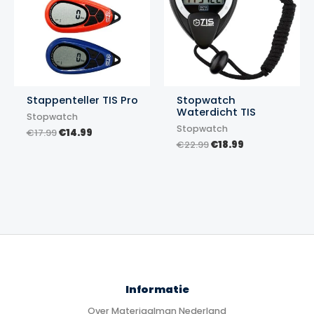
Stappenteller TIS Pro
Stopwatch
Waterdicht TIS
Stopwatch
Stopwatch
Oorspronkelijke
Huidige
€
17.99
€
14.99
prijs
prijs
Oorspronkelijke
Huidige
€
22.99
€
18.99
was:
is:
prijs
prijs
€17.99.
€14.99.
was:
is:
€22.99.
€18.99.
Informatie
Over Materiaalman Nederland