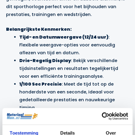
dit sporthorloge perfect voor het bijhouden van
prestaties, trainingen en wedstrijden.
Belangrijkste Kenmerken:
Tijd- en Datumweergave (12/24 uur)
:
Flexibele weergave-opties voor eenvoudig
aflezen van tijd en datum.
Drie-Regelig Display
: Bekijk verschillende
tijdsinstellingen en resultaten tegelijkertijd
voor een efficiënte trainingsanalyse.
1/100 Sec Precisie
: Meet de tijd tot op de
honderdste van een seconde, ideaal voor
gedetailleerde prestaties en nauwkeurige
timing.
10 Lap/Split Geheugen
: Sla de tijd van 10
rondes of splits op, zodat je je prestaties kunt
vergelijken of analyseren tijdens multi-fase
Toestemming
Details
Over