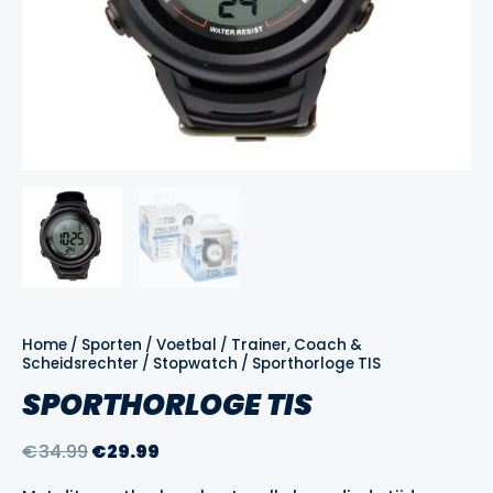
Home
/
Sporten
/
Voetbal
/
Trainer, Coach &
Scheidsrechter
/
Stopwatch
/ Sporthorloge TIS
SPORTHORLOGE TIS
Oorspronkelijke
Huidige
€
34.99
€
29.99
prijs
prijs