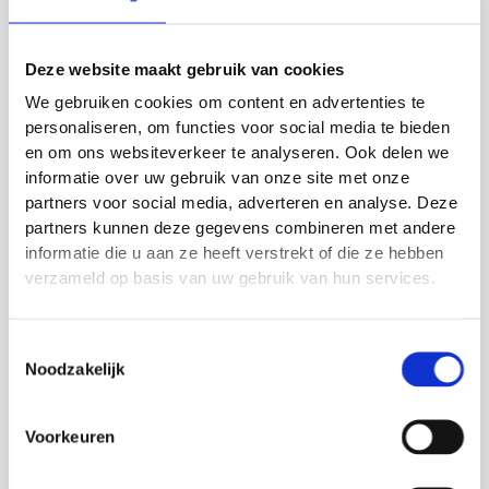
trainingen.
Countdown Timer
: Stel een countdown timer
Deze website maakt gebruik van cookies
in voor intervaltrainingen, rustperiodes of
tijdsgebonden oefeningen.
We gebruiken cookies om content en advertenties te
Dubbele Alarmfunctie
: Stel twee afzonderlijke
personaliseren, om functies voor social media te bieden
en om ons websiteverkeer te analyseren. Ook delen we
alarmen in voor verschillende doeleinden, zoals
informatie over uw gebruik van onze site met onze
herinneringen of timers voor oefeningen.
partners voor social media, adverteren en analyse. Deze
Water- en Schokbestendig
: Bestand tegen
partners kunnen deze gegevens combineren met andere
water, schokken en zware
informatie die u aan ze heeft verstrekt of die ze hebben
trainingsomstandigheden.
verzameld op basis van uw gebruik van hun services.
Backlight
: Handig verlicht display voor het
aflezen van de tijd, zelfs in donkere
Toestemmingsselectie
omgevingen of onder slechte
Noodzakelijk
lichtomstandigheden.
Voorkeuren
Gerelateerde producten