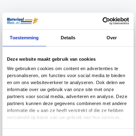
NIET OP VOORRAAD
SKLZ mini bands 10
Weerstandsband
stuks
Extra Zwaar
Pure2Improve
Toestemming
Details
Over
Prijsklasse:
Oorspronkelijke
Huidige
€
24.99
-
€
29.99
€
34.95
€
29.99
€24.99
prijs
prijs
Deze website maakt gebruik van cookies
tot
was:
is:
€29.99
€34.95.
€29.99.
We gebruiken cookies om content en advertenties te
personaliseren, om functies voor social media te bieden
en om ons websiteverkeer te analyseren. Ook delen we
informatie over uw gebruik van onze site met onze
partners voor social media, adverteren en analyse. Deze
partners kunnen deze gegevens combineren met andere
informatie die u aan ze heeft verstrekt of die ze hebben
verzameld op basis van uw gebruik van hun services.