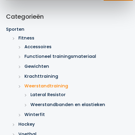
o
e
Categorieën
k
e
Sporten
n
Fitness
Accessoires
Functioneel trainingsmateriaal
Gewichten
Krachttraining
Weerstandtraining
Lateral Resistor
Weerstandbanden en elastieken
Winterfit
Hockey
Voetbal