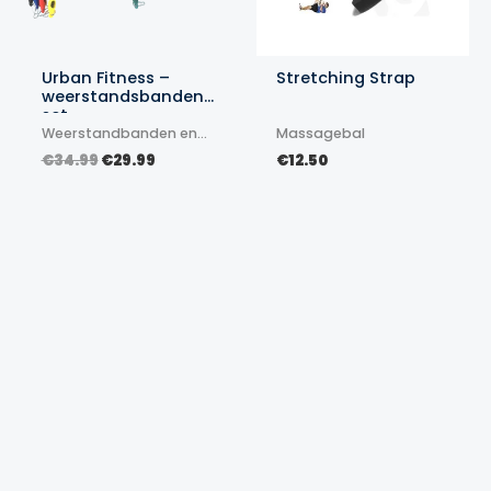
Urban Fitness –
Stretching Strap
weerstandsbanden
set
Weerstandbanden en
Massagebal
elastieken
Oorspronkelijke
Huidige
€
34.99
€
29.99
€
12.50
prijs
prijs
was:
is:
€34.99.
€29.99.