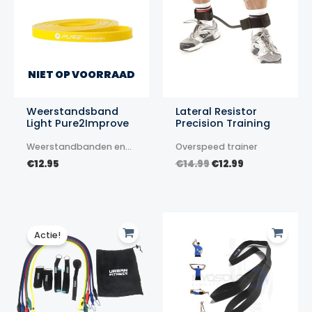
NIET OP VOORRAAD
Weerstandsband
Lateral Resistor
Light Pure2Improve
Precision Training
Weerstandbanden en
Overspeed trainer
elastieken
Oorspronkelijke
Huidige
€
12.95
€
14.99
€
12.99
prijs
prijs
was:
is:
€14.99.
€12.99.
Actie!