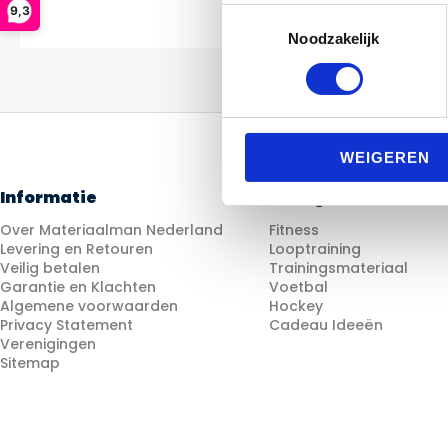
9,3
Toestemmingsselectie
Noodzakelijk
WEIGEREN
Informatie
Categorieën
Over Materiaalman Nederland
Fitness
Levering en Retouren
Looptraining
Veilig betalen
Trainingsmateriaal
Garantie en Klachten
Voetbal
Algemene voorwaarden
Hockey
Privacy Statement
Cadeau Ideeën
Verenigingen
Sitemap