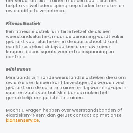
het verder uitrekt. Trainen met een sport elastiek
helpt u vrijwel iedere spiergroep sterker te maken en
uw conditie te verbeteren.
Fitness Elastiek
Een fitness elastiek is in feite hetzelfde als een
weerstandselastiek, maar de benaming wordt vaker
gebruikt voor elastieken in de sportschool. U kunt
een fitness elastiek bijvoorbeeld om uw knieën
knopen tijdens squats voor extra inspanning en
controle.
Mini Bands
Mini bands zijn ronde weerstandselastieken die u om
uw enkels en knieën kunt bevestigen. Ze worden veel
gebruikt om de core te trainen en bij warming-ups in
sporten zoals voetbal. Mini bands maken het
gemakkelijk om gericht te trainen.
Mocht u vragen hebben over weerstandsbanden of
elastieken? Neem dan gerust contact op met onze
klantenservice
.