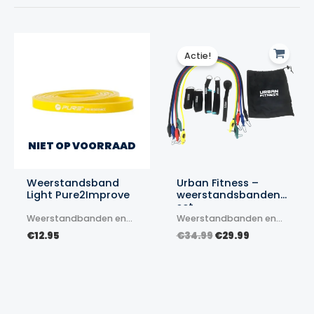
Actie!
NIET OP VOORRAAD
Weerstandsband
Urban Fitness –
Light Pure2Improve
weerstandsbanden
set
Weerstandbanden en
Weerstandbanden en
elastieken
elastieken
Oorspronkelijke
Huidige
€
12.95
€
34.99
€
29.99
prijs
prijs
was:
is:
€34.99.
€29.99.