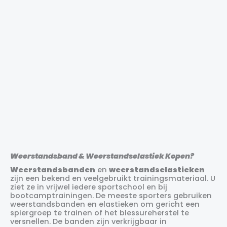
Resistance Trainer
Fitness Mad
€
19.99
Medium
Zwaar
Weerstandsband & Weerstandselastiek Kopen?
Extra zwaar
Weerstandsbanden
en
weerstandselastieken
zijn een bekend en veelgebruikt trainingsmateriaal. U
ziet ze in vrijwel iedere sportschool en bij
bootcamptrainingen. De meeste sporters gebruiken
weerstandsbanden en elastieken om gericht een
spiergroep te trainen of het blessureherstel te
versnellen. De banden zijn verkrijgbaar in