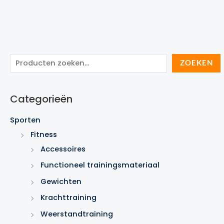
Z
ZOEKEN
o
e
Categorieën
k
e
Sporten
n
Fitness
Accessoires
Functioneel trainingsmateriaal
Gewichten
Krachttraining
Weerstandtraining