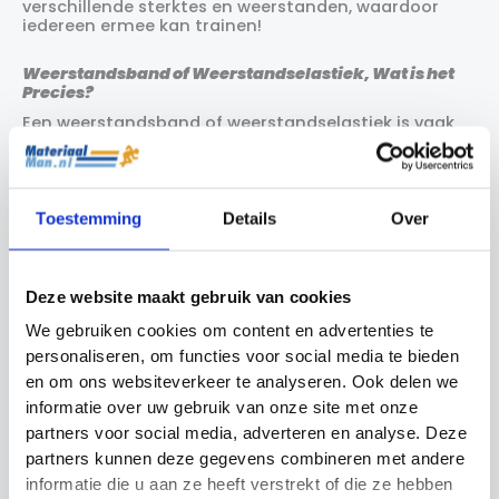
verschillende sterktes en weerstanden, waardoor
iedereen ermee kan trainen!
Weerstandsband of Weerstandselastiek, Wat is het
Precies?
Een weerstandsband of weerstandselastiek is vaak
gemaakt van rekbaar materiaal in de vorm van een
cirkel of een band met twee uiteindes. De weerstand
die de band biedt verschilt per kleur en merk; dit
staat duidelijk aangegeven op de productpagina.
Toestemming
Details
Over
Trainen met een Weerstandsband of
Weerstandselastiek
Het grote voordeel van trainen met een
Deze website maakt gebruik van cookies
weerstandsband of elastiek is dat u het huis niet uit
We gebruiken cookies om content en advertenties te
hoeft. U heeft weinig ruimte nodig voor een
effectieve full-body workout. Afhankelijk van uw
personaliseren, om functies voor social media te bieden
trainingsdoelen kunt u de banden gebruiken om
en om ons websiteverkeer te analyseren. Ook delen we
sterker en fitter te worden of om af te vallen.
informatie over uw gebruik van onze site met onze
partners voor social media, adverteren en analyse. Deze
U kunt weerstandsbanden ook gebruiken om
oefeningen met bijvoorbeeld dumbells of
partners kunnen deze gegevens combineren met andere
halterstangen dynamischer en zwaarder te maken.
informatie die u aan ze heeft verstrekt of die ze hebben
Zo maakt u squats, bench presses, of deadlifts nog