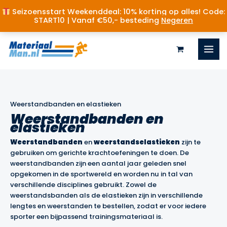
Seizoensstart Weekenddeal: 10% korting op alles! Code:
START10 | Vanaf €50,- besteding
Negeren
Ga
naar
de
inhoud
Weerstandbanden en elastieken
Weerstandbanden en
elastieken
Weerstandbanden
en
weerstandselastieken
zijn te
gebruiken om gerichte krachtoefeningen te doen. De
weerstandbanden zijn een aantal jaar geleden snel
opgekomen in de sportwereld en worden nu in tal van
verschillende disciplines gebruikt. Zowel de
weerstandsbanden als de elastieken zijn in verschillende
lengtes en weerstanden te bestellen, zodat er voor iedere
sporter een bijpassend trainingsmateriaal is.