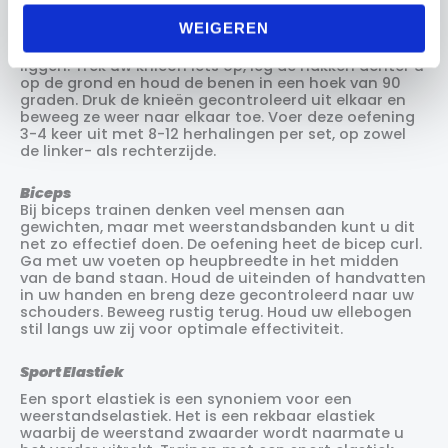
maar geen enkele is zo effectief als die met een
WEIGEREN
weerstandsband. Een goede oefening is de clamshell.
Bevestig de band net boven de knieën en ga op uw zij
liggen. Trek uw knieën iets op, leg de hakken achter u
op de grond en houd de benen in een hoek van 90
graden. Druk de knieën gecontroleerd uit elkaar en
beweeg ze weer naar elkaar toe. Voer deze oefening
3-4 keer uit met 8-12 herhalingen per set, op zowel
de linker- als rechterzijde.
Biceps
Bij biceps trainen denken veel mensen aan
gewichten, maar met weerstandsbanden kunt u dit
net zo effectief doen. De oefening heet de bicep curl.
Ga met uw voeten op heupbreedte in het midden
van de band staan. Houd de uiteinden of handvatten
in uw handen en breng deze gecontroleerd naar uw
schouders. Beweeg rustig terug. Houd uw ellebogen
stil langs uw zij voor optimale effectiviteit.
Sport Elastiek
Een sport elastiek is een synoniem voor een
weerstandselastiek. Het is een rekbaar elastiek
waarbij de weerstand zwaarder wordt naarmate u