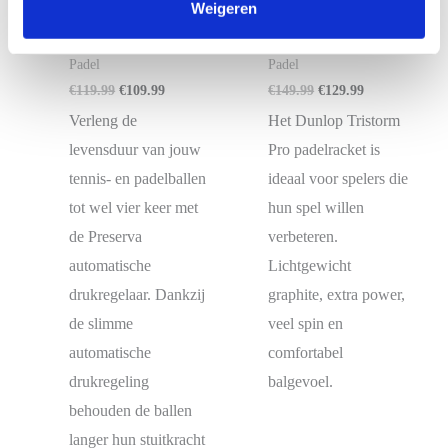
Weigeren
Preserva drukregelaar
Dunlop Tristorm Pro
padelballen
Padelracket
Padel
Padel
Oorspronkelijke
Huidige
Oorspronkelijke
Huidige
€
119.99
€
109.99
€
149.99
€
129.99
prijs
prijs
prijs
prijs
Verleng de
Het Dunlop Tristorm
was:
is:
was:
is:
€119.99.
€109.99.
€149.99.
€129.99.
levensduur van jouw
Pro padelracket is
tennis- en padelballen
ideaal voor spelers die
tot wel vier keer met
hun spel willen
de Preserva
verbeteren.
automatische
Lichtgewicht
drukregelaar. Dankzij
graphite, extra power,
de slimme
veel spin en
automatische
comfortabel
drukregeling
balgevoel.
behouden de ballen
langer hun stuitkracht