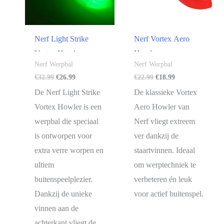
Nerf Light Strike
Nerf Vortex Aero
Vortex Howler
Howler
Nerf Werpbal
Nerf Werpbal
Oorspronkelijke
Huidige
Oorspronkelijke
Huidige
€
32.99
€
26.99
€
22.99
€
18.99
prijs
prijs
prijs
prijs
De Nerf Light Strike
De klassieke Vortex
was:
is:
was:
is:
€32.99.
€26.99.
€22.99.
€18.99.
Vortex Howler is een
Aero Howler van
werpbal die speciaal
Nerf vliegt extreem
is ontworpen voor
ver dankzij de
extra verre worpen en
staartvinnen. Ideaal
ultiem
om werptechniek te
buitenspeelplezier.
verbeteren én leuk
Dankzij de unieke
voor actief buitenspel.
vinnen aan de
achterkant vliegt de