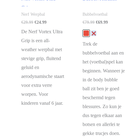
Grip
Nerf Werpbal
Bubbelvoetbal
Oorspronkelijke
Huidige
Oorspronkelijke
Huidige
€
29.99
€
24.99
€
79.99
€
69.99
prijs
prijs
prijs
prijs
De Nerf Vortex Ultra
was:
is:
was:
is:
€29.99.
€24.99.
€79.99.
€69.99.
Grip is een all-
Trek de
weather werpbal met
bubbelvoetbal aan en
stevige grip, fluitend
het (voetbal)spel kan
geluid en
beginnen. Wanneer je
aerodynamische staart
in de body bubble
voor extra verre
ball zit ben je goed
worpen. Voor
beschermd tegen
kinderen vanaf 6 jaar.
blessures. Zo kun je
dus tegen elkaar aan
botsen en allerlei te
gekke trucjes doen.