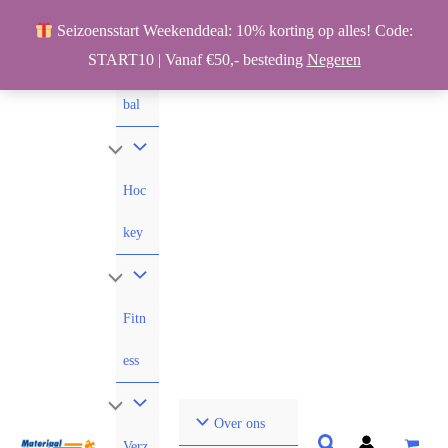
Ga
Seizoensstart Weekenddeal: 10% korting op alles! Code:
naar
START10 | Vanaf €50,- besteding
Negeren
Voet
de
inhoud
bal
Hoc
key
Fitn
ess
Over ons
Verz