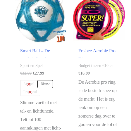
Actie!
Smart Ball – De
Frisbee Aerobie Pro
voetbal die telt
Ring
Sport en Spel
Budget tussen €10 en
€20
Oorspronkelijke
Huidige
€
32.99
€
27.99
€
16.99
prijs
prijs
De Aerobie pro ring
was:
is:
Arsenal
Blauw
€32.99.
€27.99.
is de beste frisbee op
Liverpool
de markt. Het is erg
Slimme voetbal met
leuk om op een
tel- en lichtfunctie.
zomerse dag over te
Telt tot 100
gooien voor de lol of
aanrakingen met licht-