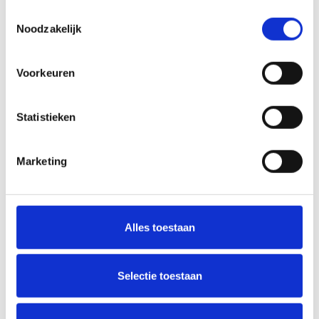
Door de stabiele en
De
Toestemmingsselectie
precieze
Aerobie Orbiter
Noodzakelijk
vliegeigenschappen is
Boemerang
de Superdisc heel
is een boemerang van
Voorkeuren
prettig voor zowel
hoge kwaliteit voor
beginners als
buitengebruik.
Statistieken
gevorderden.
Marketing
Actie!
Actie!
Alles toestaan
Selectie toestaan