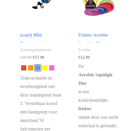
icoach Mini
Frisbee Aerobie
Trainingsbal
Squidgie Disc
Trainingsmateriaal
Frisbee
voetbal
Oorspronkelijke
Huidige
€
19.99
€
17.99
€
12.99
prijs
prijs
De
was:
is:
€19.99.
€17.99.
Aerobie Squidgie
Train techniek en
Disc
tweebenigheid met
is een
deze trainingsbal maat
kindvriendelijke
2. Verstelbaar koord
frisbee
met handgreep voor
omdat deze van zacht
maximaal 50
materiaal is gemaakt.
balcontacten per