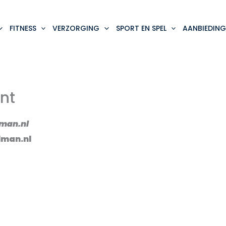
FITNESS
VERZORGING
SPORT EN SPEL
AANBIEDING
nt
lman.nl
lman.nl