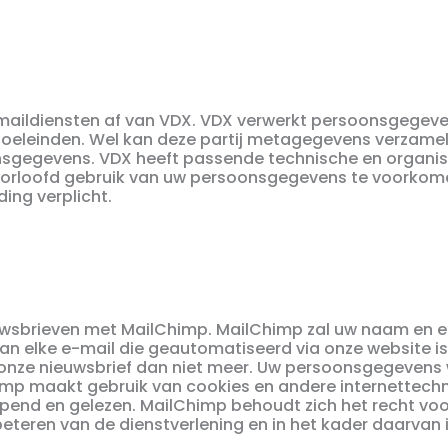
maildiensten af van VDX. VDX verwerkt persoonsgegev
doeleinden. Wel kan deze partij metagegevens verzamel
oonsgegevens. VDX heeft passende technische en organi
orloofd gebruik van uw persoonsgegevens te voorkome
ng verplicht.
euwsbrieven met MailChimp. MailChimp zal uw naam en e
n elke e-mail die geautomatiseerd via onze website is
gt onze nieuwsbrief dan niet meer. Uw persoonsgegeven
mp maakt gebruik van cookies en andere internettechnol
end en gelezen. MailChimp behoudt zich het recht vo
beteren van de dienstverlening en in het kader daarvan