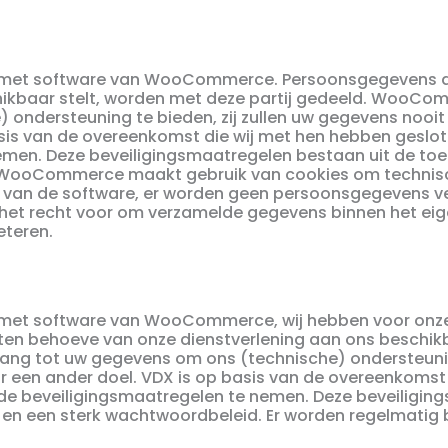
d met software van WooCommerce. Persoonsgegevens d
hikbaar stelt, worden met deze partij gedeeld. WooCo
ondersteuning te bieden, zij zullen uw gegevens nooit
s van de overeenkomst die wij met hen hebben geslot
emen. Deze beveiligingsmaatregelen bestaan uit de toe
 WooCommerce maakt gebruik van cookies om technisc
k van de software, er worden geen persoonsgegevens 
t recht voor om verzamelde gegevens binnen het eig
eteren.
d met software van WooCommerce, wij hebben voor onz
ten behoeve van onze dienstverlening aan ons beschik
gang tot uw gegevens om ons (technische) ondersteuning
r een ander doel. VDX is op basis van de overeenkomst
de beveiligingsmaatregelen te nemen. Deze beveiligin
 en een sterk wachtwoordbeleid. Er worden regelmatig