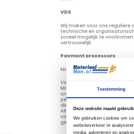
VDX
Wij maken voor ons reguliere 
technische en organisatorisch
zoveel mogelijk te voorkomen.
vertrouwelijk.
Payment processors
Mollie
Voor het afhandelen van een (
Mollie. Mollie verwerkt uw n
Toestemming
creditcardnummer. Mollie he
persoonsgegevens te bescherm
dienstverlening verder te ver
Deze website maakt gebruik
Alle hierboven genoemde waa
van toepassing op de onderdel
We gebruiken cookies om cont
gegevens niet langer dan op g
websiteverkeer te analyseren
media, adverteren en analys