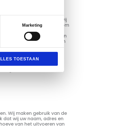
aat via WebwinkelKeur dan
 gegevens met ons, zodat wij
eur contact met u opnemen om
Marketing
 achter te laten delen wij uw
doel u uit te nodigen om een
sche maatregelen genomen om
m ten behoeve
aan WebwinkelKeur
LLES TOESTAAN
 bescherming van uw
lening waarvoor
rgen. Wij maken gebruik van de
jk dat wij uw naam, adres en
hoeve van het uitvoeren van