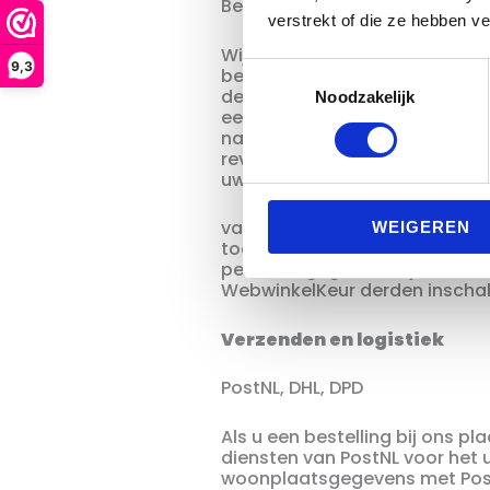
Beoordelingen WebwinkelKeur
verstrekt of die ze hebben v
Wij verzamelen reviews via he
9,3
Toestemmingsselectie
bent u verplicht om een naam
de review aan uw bestelling 
Noodzakelijk
een toelichting op uw review t
naam en e-mailadres met Webw
review achter te laten. Webw
uw persoonsgegevens te besc
van het leveren van de dienst
WEIGEREN
toestemming gegeven. Alle h
persoonsgegevens zijn evenee
WebwinkelKeur derden inschak
Verzenden en logistiek
PostNL, DHL, DPD
Als u een bestelling bij ons p
diensten van PostNL voor het u
woonplaatsgegevens met PostN