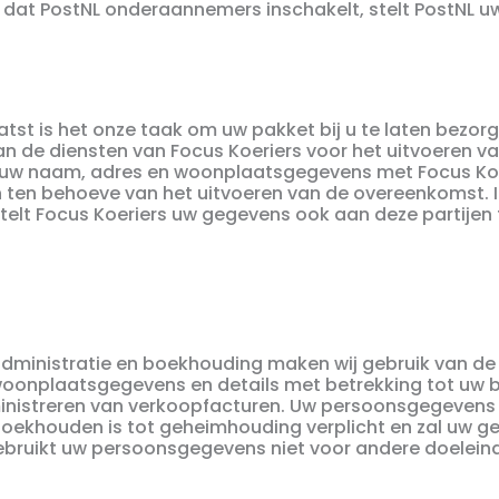
l dat PostNL onderaannemers inschakelt, stelt PostNL 
laatst is het onze taak om uw pakket bij u te laten bezo
n de diensten van Focus Koeriers voor het uitvoeren van
j uw naam, adres en woonplaatsgegevens met Focus Koer
 ten behoeve van het uitvoeren van de overeenkomst. I
elt Focus Koeriers uw gegevens ook aan deze partijen 
administratie en boekhouding maken wij gebruik van d
woonplaatsgegevens en details met betrekking tot uw b
ministreren van verkoopfacturen. Uw persoonsgegeven
oekhouden is tot geheimhouding verplicht en zal uw ge
bruikt uw persoonsgegevens niet voor andere doelein