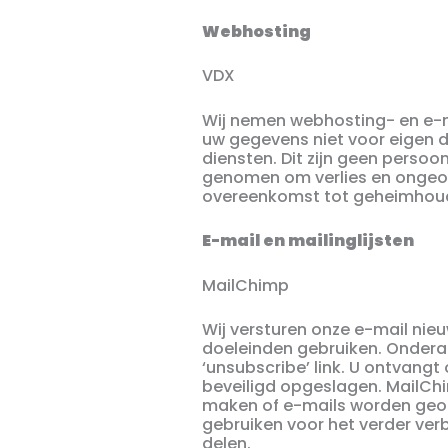
Webhosting
VDX
Wij nemen webhosting- en e-
uw gegevens niet voor eigen 
diensten. Dit zijn geen pers
genomen om verlies en ongeo
overeenkomst tot geheimhoudi
E-mail en mailinglijsten
MailChimp
Wij versturen onze e-mail ni
doeleinden gebruiken. Onderaa
‘unsubscribe’ link. U ontvan
beveiligd opgeslagen. MailChi
maken of e-mails worden geop
gebruiken voor het verder ver
delen.