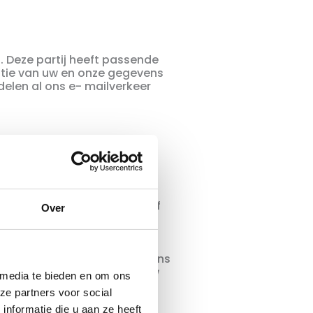
. Deze partij heeft passende
ptie van uw en onze gegevens
elen al ons e- mailverkeer
ebruik van het platform van
s zoals uw bankrekening- of
Over
elen genomen om uw
e gebruiken om de
evens met derden te delen.
rsoonsgegevens zijn eveneens
schakelen. Mollie bewaart uw
 media te bieden en om ons
ze partners voor social
nformatie die u aan ze heeft