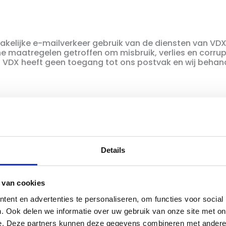
zakelijke e-mailverkeer gebruik van de diensten van VDX
e maatregelen getroffen om misbruik, verlies en corru
 VDX heeft geen toegang tot ons postvak en wij behand
deel van) de betalingen in onze webwinkel maken wij g
aam, adres en woonplaatsgegevens en uw betaalgegeven
Details
eft passende technische en organisatorische maatreg
en. Mollie behoudt zich het recht voor uw gegevens t
beteren en in het kader daarvan (geanonimiseerde) geg
 van cookies
rborgen met betrekking tot de bescherming van uw pe
en van Mollie’s dienstverlening waarvoor zij derden in
ent en advertenties te personaliseren, om functies voor social
rond van de wettelijke termijnen is toegestaan.
. Ook delen we informatie over uw gebruik van onze site met on
e. Deze partners kunnen deze gegevens combineren met andere i