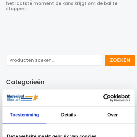
het laatste moment de kans krijgt om de bal te
stoppen.
Z
ZOEKEN
o
e
Categorieën
k
e
Sporten
n
Fitness
Hockey
Toestemming
Details
Over
Keeperstraining
Trainer, Coach & Scheidsrechter
Deze website maakt gebruik van cookies