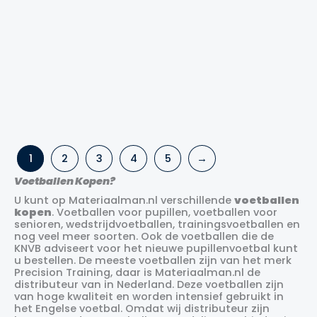
Baldrukmeter
Precision Fusion FIFA
Precision Training
voetbal
oranje/zwart
Oorspronkelijke
Huidige
Oorspronkelijke
Huidige
€
19.99
€
14.99
€
16.99
€
14.99
prijs
prijs
prijs
prijs
was:
is:
was:
is:
3
4
5
1
2
3
4
5
→
€19.99.
€14.99.
€16.99.
€14.99.
Voetballen Kopen?
U kunt op Materiaalman.nl verschillende
voetballen
kopen
. Voetballen voor pupillen, voetballen voor
senioren, wedstrijdvoetballen, trainingsvoetballen en
nog veel meer soorten. Ook de voetballen die de
KNVB adviseert voor het nieuwe pupillenvoetbal kunt
u bestellen. De meeste voetballen zijn van het merk
Precision Training, daar is Materiaalman.nl de
distributeur van in Nederland. Deze voetballen zijn
van hoge kwaliteit en worden intensief gebruikt in
het Engelse voetbal. Omdat wij distributeur zijn