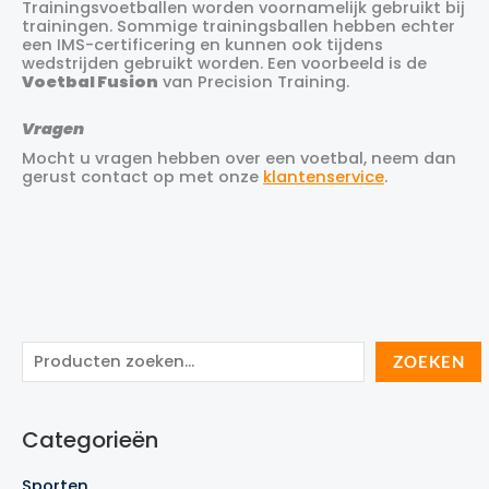
Trainingsvoetballen worden voornamelijk gebruikt bij
trainingen. Sommige trainingsballen hebben echter
een IMS-certificering en kunnen ook tijdens
wedstrijden gebruikt worden. Een voorbeeld is de
Voetbal Fusion
van Precision Training.
Vragen
Mocht u vragen hebben over een voetbal, neem dan
gerust contact op met onze
klantenservice
.
Z
ZOEKEN
o
e
Categorieën
k
e
Sporten