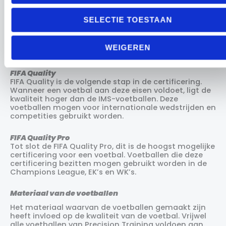
de laagste is en de FIFA Quality Pro de hoogste.
SELECTIE TOESTAAN
International Matchball Standard (IMS)
De IMS duidt aan dat de voetbal aan hoge
kwaliteitseisen voldoet en dat deze voor nationale en
WEIGEREN
internationale wedstrijden gebruikt mag worden.
FIFA Quality
FIFA Quality is de volgende stap in de certificering.
Wanneer een voetbal aan deze eisen voldoet, ligt de
kwaliteit hoger dan de IMS-voetballen. Deze
voetballen mogen voor internationale wedstrijden en
competities gebruikt worden.
FIFA Quality Pro
Tot slot de FIFA Quality Pro, dit is de hoogst mogelijke
certificering voor een voetbal. Voetballen die deze
certificering bezitten mogen gebruikt worden in de
Champions League, EK’s en WK’s.
Materiaal van de voetballen
Het materiaal waarvan de voetballen gemaakt zijn
heeft invloed op de kwaliteit van de voetbal. Vrijwel
alle voetballen van Precision Training voldoen aan