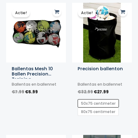
Actie!
Actie!
Ballentas Mesh 10
Precision ballenton
Ballen Precision
Training
Ballentas en ballennet
Ballentas en ballennet
Oorspronkelijke
Huidige
Oorspronkelijke
Huidige
€
7.99
€
5.99
€
32.99
€
27.99
prijs
prijs
prijs
prijs
was:
is:
was:
is:
50x75 centimeter
€7.99.
€5.99.
€32.99.
€27.99.
80x75 centimeter