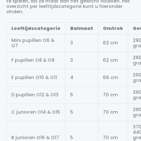
te spelen, als ze maar aan het gewicht voldoen. Het
overzicht per leeftijdscategorie kunt u hieronder
vinden.
Leeftijdscategorie
Balmaat
Omtrek
Ge
Mini pupillen O6 &
29
3
62 cm
O7
gr
29
F pupillen O8 & O9
3
62 cm
gr
29
E pupillen O10 & O11
4
66 cm
gr
29
D pupillen O12 & O13
5
70 cm
gr
29
C junioren O14 & O15
5
70 cm
gr
370
44
B junioren O16 & O17
5
70 cm
gr