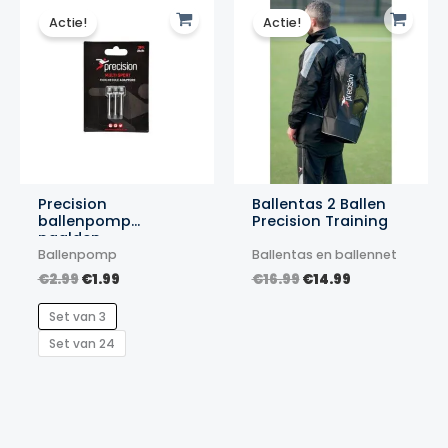
Actie!
Actie!
Precision
Ballentas 2 Ballen
ballenpomp
Precision Training
naalden
Ballenpomp
Ballentas en ballennet
Oorspronkelijke
Huidige
Oorspronkelijke
Huidige
€
2.99
€
1.99
€
16.99
€
14.99
prijs
prijs
prijs
prijs
was:
is:
was:
is:
Set van 3
€2.99.
€1.99.
€16.99.
€14.99.
Set van 24