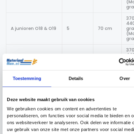
(Ma
gr
370
44
A junioren O18 & O19
5
70 cm
gr
(Ma
gr
370
44
Senioren 20+
5
70 cm
gr
(Ma
gr
Toestemming
Details
Over
Gewenste druk van de voetbal
De FIFA heeft bepaald wat de minimale en maximale
baldruk is binnen het voetbal. Een voetbal moet
Deze website maakt gebruik van cookies
minimaal 0,6 bar (600 gram per vierkante cm) en
maximaal 1,1 bar (1.100 gram per vierkante cm)
We gebruiken cookies om content en advertenties te
druk hebben. Gemiddeld wordt er een baldruk
personaliseren, om functies voor social media te bieden en 
aangehouden van 0,8 bar, echter kan dit ook per bal
ons websiteverkeer te analyseren. Ook delen we informatie 
verschillen. Vaak staat op de voetbal aangegeven
wat de gewenste druk is. U kunt de druk meten aan
uw gebruik van onze site met onze partners voor social medi