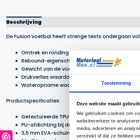
Beschrijving
Aanvullende informatie
Merk
De Fusion voetbal heeft strenge tests ondergaan vo
Omtrek en ronding van de voetbal is de perfect
Rebound-eigenschappen bij verschillende temp
Gewicht van de voetbal;
Drukverlies waardoor de bal gedurende een lang
Toestemming
Wateropname waardoor de bal zelfs in de nats
Productspecificaties:
Deze website maakt gebruik
We gebruiken cookies om cont
Getextureerde TPU-buitenlaag;
websiteverkeer te analyseren
PU-afdichting bij de naden voor een hoge mat
media, adverteren en analys
3,5 mm EVA-schuimlaag.
verstrekt of die ze hebben v