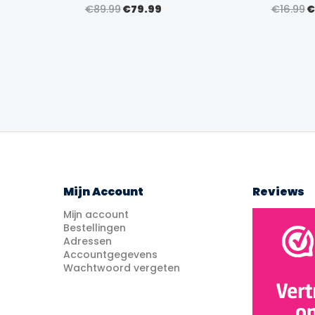
rijsklasse:
Oorspronkelijke
Huidige
O
€
89.99
€
79.99
€
16.99
€
74.99
prijs
prijs
p
ot
was:
is:
w
189.99
€89.99.
€79.99.
€
Mijn Account
Reviews
Mijn account
Bestellingen
Adressen
Accountgegevens
Wachtwoord vergeten