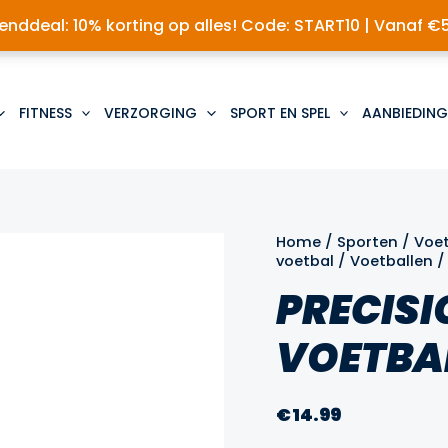
nddeal: 10% korting op alles! Code: START10 | Vanaf €
FITNESS
VERZORGING
SPORT EN SPEL
AANBIEDING
Home
/
Sporten
/
Voe
voetbal
/
Voetballen
/
PRECISI
VOETBA
€
14.99