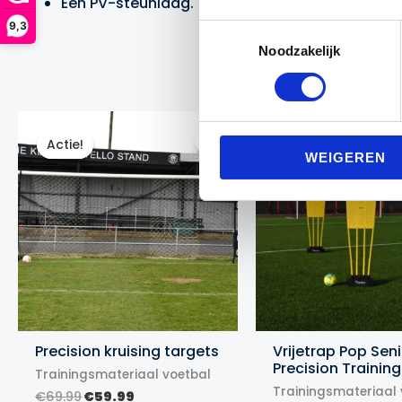
Eén PV-steunlaag.
9,3
Toestemmingsselectie
Noodzakelijk
Actie!
Actie!
Actie!
Actie!
WEIGEREN
Precision kruising targets
Vrijetrap Pop Seni
Precision Training
Trainingsmateriaal voetbal
Trainingsmateriaal 
Oorspronkelijke
Huidige
€
69.99
€
59.99