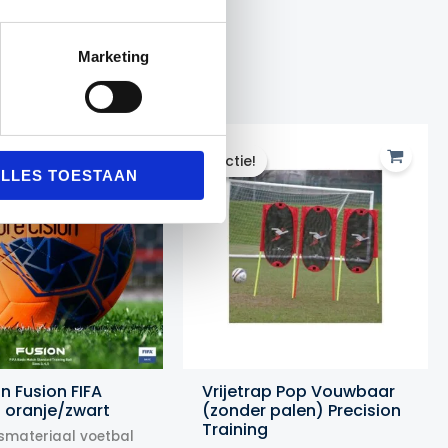
Marketing
Actie!
Actie!
LLES TOESTAAN
on Fusion FIFA
Vrijetrap Pop Vouwbaar
 oranje/zwart
(zonder palen) Precision
Training
smateriaal voetbal