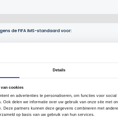
lgens de FIFA IMS-standaard voor:
;
eraturen waardoor de voetbal in elke omgeving optimaa
e periode zeer weinig lucht verliest;
Details
te omstandigheden speelbaar blijft.
 van cookies
ent en advertenties te personaliseren, om functies voor social
. Ook delen we informatie over uw gebruik van onze site met on
e van weerstand tegen waterabsorptie.
e. Deze partners kunnen deze gegevens combineren met andere i
erzameld op basis van uw gebruik van hun services.