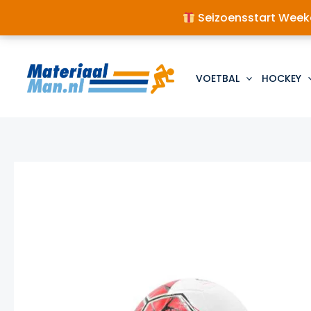
Seizoensstart Weeke
Ga
naar
de
VOETBAL
HOCKEY
inhoud