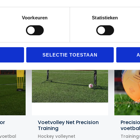
Voorkeuren
Statistieken
Gerelateerde producten
Actie!
Actie!
Actie!
Actie!
SELECTIE TOESTAAN
A
or
Voetvolley Net Precision
Precisi
Training
voetbal
voetbal
Hockey volleynet
Training