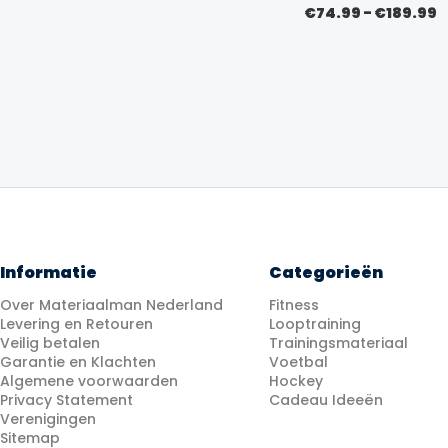
prijs
prijs
P
€
74.99
-
€
189.99
was:
is:
€
€69.99.
€59.99.
t
€
Informatie
Categorieën
Over Materiaalman Nederland
Fitness
Levering en Retouren
Looptraining
Veilig betalen
Trainingsmateriaal
Garantie en Klachten
Voetbal
Algemene voorwaarden
Hockey
Privacy Statement
Cadeau Ideeën
Verenigingen
Sitemap