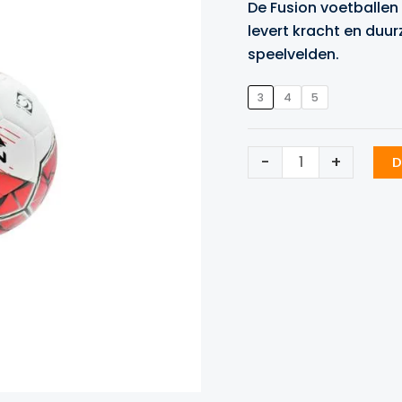
De Fusion voetballen
levert kracht en duu
speelvelden.
3
4
5
Precision
-
+
D
Fusion
FIFA
voetbal
Rood
aantal