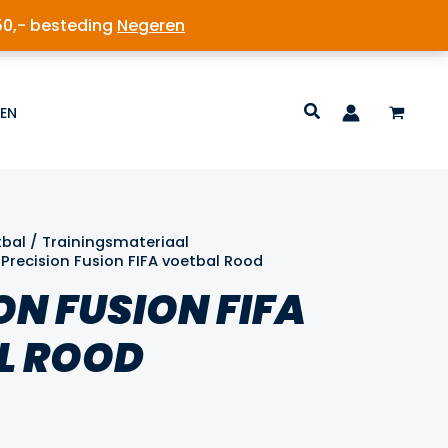
50,- besteding
Negeren
EN
tbal
/
Trainingsmateriaal
 Precision Fusion FIFA voetbal Rood
ON FUSION FIFA
L ROOD