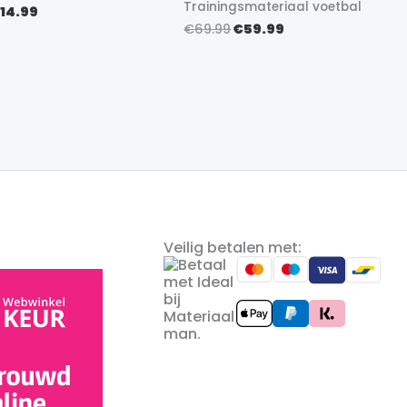
Trainingsmateriaal voetbal
orspronkelijke
Huidige
14.99
rijs
prijs
Oorspronkelijke
Huidige
€
69.99
€
59.99
as:
is:
prijs
prijs
16.99.
€14.99.
was:
is:
€69.99.
€59.99.
Veilig betalen met: