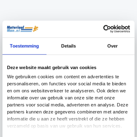
Nerf Vortex Aero
icoach Mini
Howler
Trainingsbal
Oorspronkelijke
Huidige
Oorspronkelijke
Huidige
€
22.99
€
18.99
€
19.99
€
17.99
prijs
prijs
prijs
prijs
Toestemming
Details
Over
was:
is:
was:
is:
€22.99.
€18.99.
€19.99.
€17.99.
Deze website maakt gebruik van cookies
We gebruiken cookies om content en advertenties te
personaliseren, om functies voor social media te bieden
en om ons websiteverkeer te analyseren. Ook delen we
informatie over uw gebruik van onze site met onze
partners voor social media, adverteren en analyse. Deze
partners kunnen deze gegevens combineren met andere
informatie die u aan ze heeft verstrekt of die ze hebben
verzameld op basis van uw gebruik van hun services.