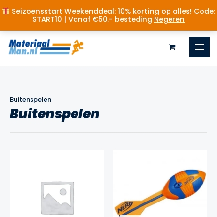
Seizoensstart Weekenddeal: 10% korting op alles! Code:
START10 | Vanaf €50,- besteding
Negeren
Ga
naar
de
inhoud
Buitenspelen
Buitenspelen