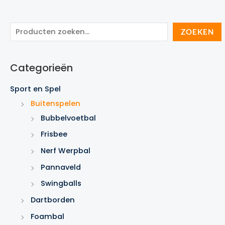
Z
ZOEKEN
o
e
Categorieën
k
e
Sport en Spel
n
Buitenspelen
Bubbelvoetbal
Frisbee
Nerf Werpbal
Pannaveld
Swingballs
Dartborden
Foambal