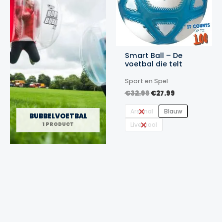
Smart Ball – De
voetbal die telt
Sport en Spel
Oorspronkelijke
Huidige
€
32.99
€
27.99
prijs
prijs
was:
is:
Arsenal
Blauw
BUBBELVOETBAL
€32.99.
€27.99.
Liverpool
1 PRODUCT