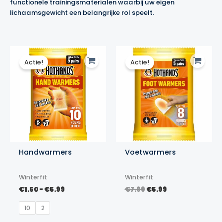
functionele trainingsmaterialen waarbij uw eigen
lichaamsgewicht een belangrijke rol speelt.
Actie!
Actie!
Handwarmers
Voetwarmers
Winterfit
Winterfit
Prijsklasse:
Oorspronkelijke
Huidige
€
1.50
-
€
5.99
€
7.99
€
5.99
€1.50
prijs
prijs
tot
was:
is:
10
2
€5.99
€7.99.
€5.99.