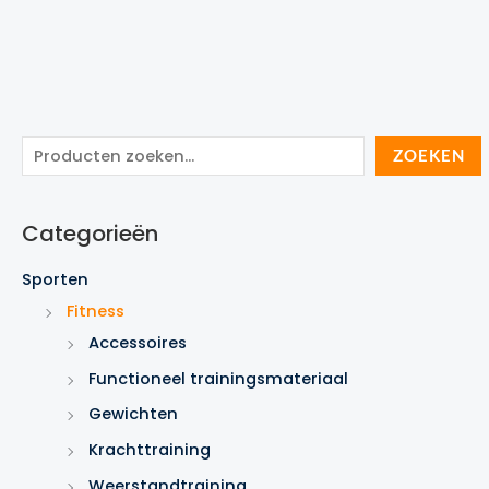
Z
ZOEKEN
o
e
Categorieën
k
e
Sporten
n
Fitness
Accessoires
Functioneel trainingsmateriaal
Gewichten
Krachttraining
Weerstandtraining