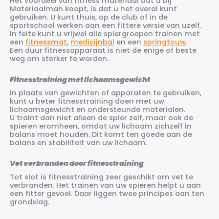
Het voordeel van fitness materiaal dat u bij
Materiaalman koopt, is dat u het overal kunt
gebruiken. U kunt thuis, op de club of in de
sportschool werken aan een fittere versie van uzelf.
In feite kunt u vrijwel alle spiergroepen trainen met
een
fitnessmat
,
medicijnbal
en een
springtouw
.
Een duur fitnessapparaat is niet de enige of beste
weg om sterker te worden.
Fitnesstraining met lichaamsgewicht
In plaats van gewichten of apparaten te gebruiken,
kunt u beter fitnesstraining doen met uw
lichaamsgewicht en ondersteunde materialen.
U traint dan niet alleen de spier zelf, maar ook de
spieren eromheen, omdat uw lichaam zichzelf in
balans moet houden. Dit komt ten goede aan de
balans en stabiliteit van uw lichaam.
Vet verbranden door fitnesstraining
Tot slot is fitnesstraining zeer geschikt om vet te
verbranden. Het trainen van uw spieren helpt u aan
een fitter gevoel. Daar liggen twee principes aan ten
grondslag.