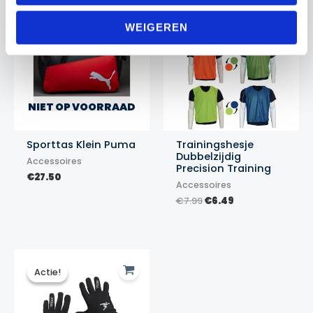
Actie!
Actie!
WEIGEREN
NIET OP VOORRAAD
Sporttas Klein Puma
Trainingshesje
Dubbelzijdig
Accessoires
Precision Training
€
27.50
Accessoires
Oorspronkelijke
Huidige
€
7.99
€
6.49
prijs
prijs
was:
is:
€7.99.
€6.49.
Actie!
Actie!