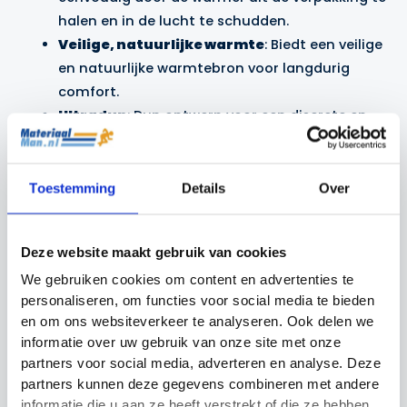
halen en in de lucht te schudden.
Veilige, natuurlijke warmte
: Biedt een veilige
en natuurlijke warmtebron voor langdurig
comfort.
Ultradun
: Dun ontwerp voor een discrete en
comfortabele pasvorm, zelfs in strakke
schoenen.
Toestemming
Details
Over
De
Hothands voetwarmers
zijn de perfecte
oplossing voor iedereen die zijn tenen warm wil
houden tijdens koude buitenactiviteiten. Dankzij hun
Deze website maakt gebruik van cookies
gebruiksvriendelijke, lucht-geactiveerde technologie
We gebruiken cookies om content en advertenties te
kun je ze gemakkelijk meenemen en gebruiken waar
personaliseren, om functies voor social media te bieden
en om ons websiteverkeer te analyseren. Ook delen we
je ook bent.
informatie over uw gebruik van onze site met onze
partners voor social media, adverteren en analyse. Deze
Wil jij óók warme handen? Bekijk hier de
partners kunnen deze gegevens combineren met andere
handwarmers
.
informatie die u aan ze heeft verstrekt of die ze hebben