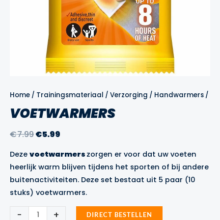
Home
/
Trainingsmateriaal
/
Verzorging
/
Handwarmers
/ Vo
VOETWARMERS
Oorspronkelijke
Huidige
€
7.99
€
5.99
prijs
prijs
Deze
voetwarmers
zorgen er voor dat uw voeten
was:
is:
heerlijk warm blijven tijdens het sporten of bij andere
€7.99.
€5.99.
buitenactiviteiten. Deze set bestaat uit 5 paar (10
stuks) voetwarmers.
Voetwarmers
-
+
DIRECT BESTELLEN
aantal