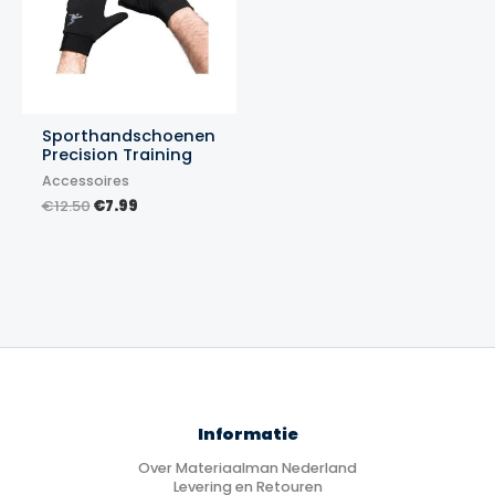
Sporthandschoenen
Precision Training
Accessoires
Oorspronkelijke
Huidige
€
12.50
€
7.99
prijs
prijs
was:
is:
€12.50.
€7.99.
Informatie
Over Materiaalman Nederland
Levering en Retouren