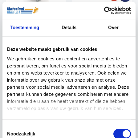
Power Wheel Lifeline
Dumbells UFE
Toestemming
Details
Over
Fitness
Fitness
Oorspronkelijke
Huidige
Prijsklasse:
€
99.99
€
84.99
€
5.99
-
€
49.99
prijs
prijs
€5.99
Deze website maakt gebruik van cookies
was:
is:
tot
€99.99.
€84.99.
€49.99
We gebruiken cookies om content en advertenties te
personaliseren, om functies voor social media te bieden
en om ons websiteverkeer te analyseren. Ook delen we
Actie!
Actie!
informatie over uw gebruik van onze site met onze
partners voor social media, adverteren en analyse. Deze
partners kunnen deze gegevens combineren met andere
informatie die u aan ze heeft verstrekt of die ze hebben
verzameld op basis van uw gebruik van hun services.
Toestemmingsselectie
Trainingswiel Fitness
Weerstands Banden
Noodzakelijk
Mad
Fitness Mad