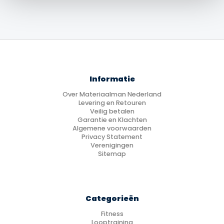
€39.99.
€36.99.
Informatie
Over Materiaalman Nederland
Levering en Retouren
Veilig betalen
Garantie en Klachten
Algemene voorwaarden
Privacy Statement
Verenigingen
Sitemap
Categorieën
Fitness
Looptraining