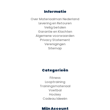
Informatie
Over Materiaalman Nederland
Levering en Retouren
Veilig betalen
Garantie en Klachten
Algemene voorwaarden
Privacy Statement
Verenigingen
Sitemap
Categorieën
Fitness
Looptraining
Trainingsmateriaal
Voetbal
Hockey
Cadeau Ideeën
Mijn Account