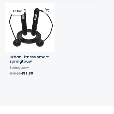
Actie!
Actie!
Urban Fitness smart
springtouw
Springtouw
Oorspronkelijke
Huidige
€
19.99
€
17.99
prijs
prijs
was:
is:
€19.99.
€17.99.