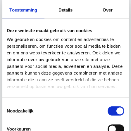
aan elke lengte, ideaal voor iedereen.
Meedraaiend springtouw
: Voorkomt dat het
Toestemming
Details
Over
touw in de knoop raakt, zelfs tijdens snelle
bewegingen.
Deze website maakt gebruik van cookies
We gebruiken cookies om content en advertenties te
personaliseren, om functies voor social media te bieden
Gerelateerde producten
en om ons websiteverkeer te analyseren. Ook delen we
informatie over uw gebruik van onze site met onze
partners voor social media, adverteren en analyse. Deze
Actie!
Actie!
Actie!
Actie!
partners kunnen deze gegevens combineren met andere
informatie die u aan ze heeft verstrekt of die ze hebben
verzameld op basis van uw gebruik van hun services.
Toestemmingsselectie
Noodzakelijk
UFE Urban fitness
Lateral Resistor
mat
Precision Training
Voorkeuren