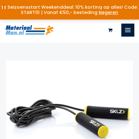
Seizoensstart Weekenddeal: 10% korting op alles! Code:
START10 | Vanaf €50,- besteding
Negeren
Ga
naar
de
inhoud