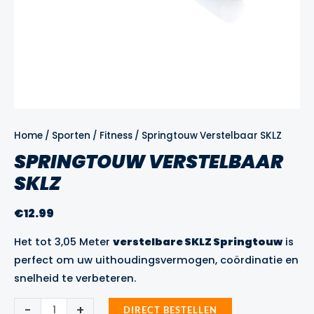
Home
/
Sporten
/
Fitness
/ Springtouw Verstelbaar SKLZ
SPRINGTOUW VERSTELBAAR
SKLZ
€
12.99
Het tot 3,05 Meter
verstelbare SKLZ Springtouw
is
perfect om uw uithoudingsvermogen, coördinatie en
snelheid te verbeteren.
Springtouw
-
+
DIRECT BESTELLEN