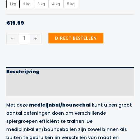
1 kg
2 kg
3 kg
4 kg
5 kg
€
19.99
Medicijnbal
-
+
DIRECT BESTELLEN
/
Bouncebal
Vector
X
aantal
Beschrijving
Aanvullende informatie
Merk
Met deze
medicijnbal/bouncebal
kunt u een groot
aantal oefeningen doen om verschillende
spiergroepen efficiënt te trainen. De
medicijnballen/bounceballen zijn zowel binnen als
buiten te gebruiken en verschillen van maat en