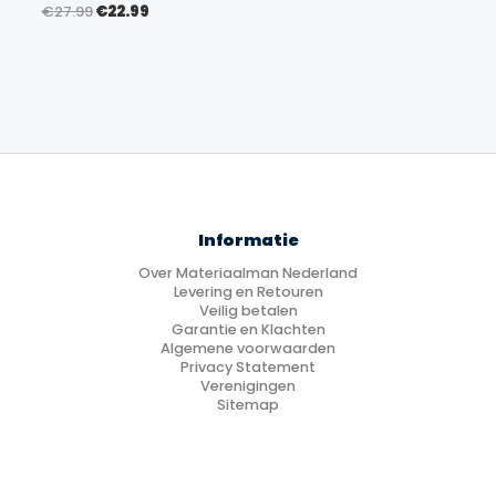
Oorspronkelijke
Huidige
€
27.99
€
22.99
prijs
prijs
was:
is:
€27.99.
€22.99.
Informatie
Over Materiaalman Nederland
Levering en Retouren
Veilig betalen
Garantie en Klachten
Algemene voorwaarden
Privacy Statement
Verenigingen
Sitemap