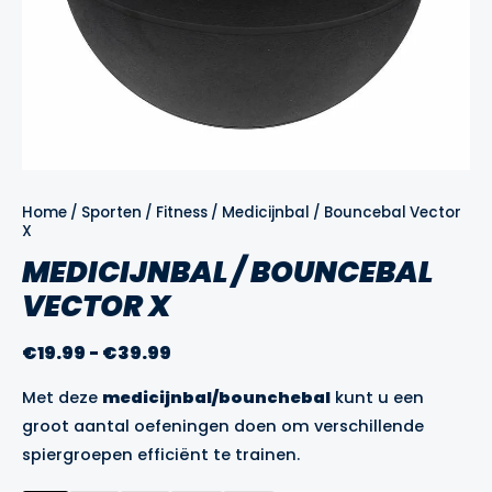
Home
/
Sporten
/
Fitness
/ Medicijnbal / Bouncebal Vector
X
MEDICIJNBAL / BOUNCEBAL
VECTOR X
Prijsklasse:
€
19.99
-
€
39.99
€19.99
Met deze
medicijnbal/bounchebal
kunt u een
tot
groot aantal oefeningen doen om verschillende
€39.99
spiergroepen efficiënt te trainen.