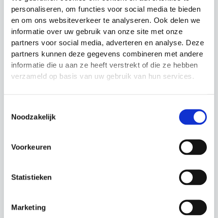
personaliseren, om functies voor social media te bieden
en om ons websiteverkeer te analyseren. Ook delen we
informatie over uw gebruik van onze site met onze
partners voor social media, adverteren en analyse. Deze
Massageballen
Urban Fitness Hydro
partners kunnen deze gegevens combineren met andere
Fitness Mad
Inertia Kettlebell
informatie die u aan ze heeft verstrekt of die ze hebben
Budget tussen €10 en
Fitness
€20
verzameld op basis van uw gebruik van hun services.
Prijsklasse:
€
22.99
-
€
24.99
Oorspronkelijke
Huidige
€
16.99
€
14.99
€22.99
prijs
prijs
tot
was:
is:
€24.99
Toestemmingsselectie
€16.99.
€14.99.
Noodzakelijk
Actie!
Actie!
Voorkeuren
Statistieken
Marketing