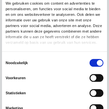
Geproduceerd met minder schuim dan bij
We gebruiken cookies om content en advertenties te
traditionele foam roller
personaliseren, om functies voor social media te bieden
Ontworpen voor intensief, zwaar gebruik
en om ons websiteverkeer te analyseren. Ook delen we
informatie over uw gebruik van onze site met onze
Gemaakt van EVA-schuim
partners voor social media, adverteren en analyse. Deze
partners kunnen deze gegevens combineren met andere
The Grid foam roller is verkrijgbaar in de
informatie die u aan ze heeft verstrekt of die ze hebben
volgende kleuren
verzameld op basis van uw gebruik van hun services.
Oranje
Zwart
Toestemmingsselectie
Noodzakelijk
Lime
Roze
Voorkeuren
Statistieken
Gerelateerde producten
Marketing