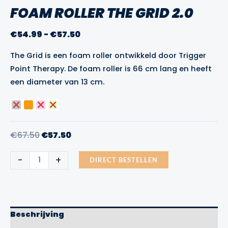
FOAM ROLLER THE GRID 2.0
Prijsklasse:
€
54.99
-
€
57.50
€54.99
The Grid is een foam roller ontwikkeld door Trigger
tot
Point Therapy. De foam roller is 66 cm lang en heeft
€57.50
een diameter van 13 cm.
Oorspronkelijke
Huidige
€
67.50
€
57.50
prijs
prijs
Foam
-
+
was:
is:
DIRECT BESTELLEN
Roller
The
€67.50.
€57.50.
Grid
2.0
aantal
Beschrijving