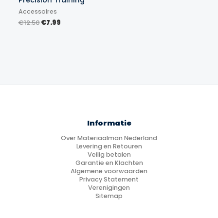
Accessoires
Oorspronkelijke
Huidige
€
12.50
€
7.99
prijs
prijs
was:
is:
€12.50.
€7.99.
Informatie
Over Materiaalman Nederland
Levering en Retouren
Veilig betalen
Garantie en Klachten
Algemene voorwaarden
Privacy Statement
Verenigingen
Sitemap