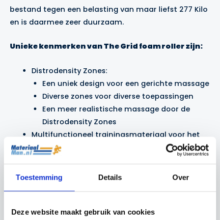
bestand tegen een belasting van maar liefst 277 Kilo
en is daarmee zeer duurzaam.
Unieke kenmerken van The Grid foam roller zijn:
Distrodensity Zones:
Een uniek design voor een gerichte massage
Diverse zones voor diverse toepassingen
Een meer realistische massage door de
Distrodensity Zones
Multifunctioneel trainingsmateriaal voor het
trainen van de Core.
Makkelijk in te passen in dagelijkse work-out
routines
Toestemming
Details
Over
Compact maar toch zeer sterk design,
makkelijk mee te nemen
Duurzame (groene) productie
Deze website maakt gebruik van cookies