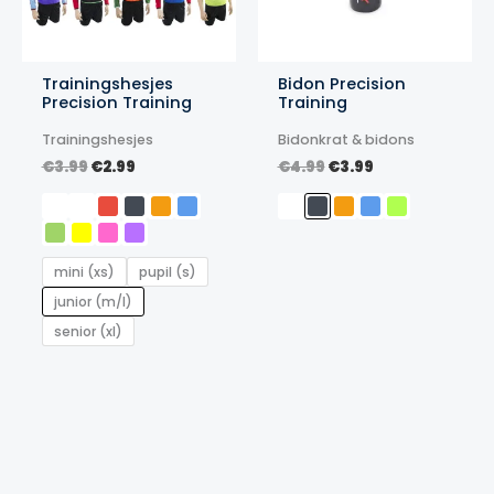
Trainingshesjes
Bidon Precision
Precision Training
Training
Trainingshesjes
Bidonkrat & bidons
Oorspronkelijke
Huidige
Oorspronkelijke
Huidige
€
3.99
€
2.99
€
4.99
€
3.99
prijs
prijs
prijs
prijs
was:
is:
was:
is:
€3.99.
€2.99.
€4.99.
€3.99.
mini (xs)
pupil (s)
junior (m/l)
senior (xl)