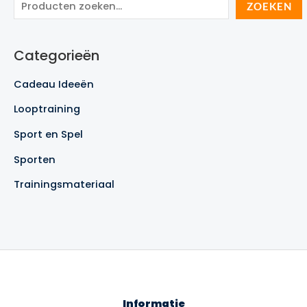
Z
ZOEKEN
o
e
Categorieën
k
e
Cadeau Ideeën
n
Looptraining
Sport en Spel
Sporten
Trainingsmateriaal
Informatie