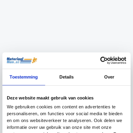
Trainingshoedjes
Vrijetrap pop Pro
Precision Training
Club Precision
plat 40 stuks
Training
Toestemming
Details
Over
Oorspronkelijke
Huidige
€
22.99
€
19.99
€
49.99
prijs
prijs
was:
is:
€22.99.
€19.99.
Deze website maakt gebruik van cookies
Jeugd
Junior
We gebruiken cookies om content en advertenties te
Senior
personaliseren, om functies voor social media te bieden
en om ons websiteverkeer te analyseren. Ook delen we
informatie over uw gebruik van onze site met onze