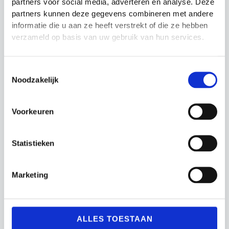
partners voor social media, adverteren en analyse. Deze
partners kunnen deze gegevens combineren met andere
informatie die u aan ze heeft verstrekt of die ze hebben
verzameld op basis van uw gebruik van hun services.
Toestemmingsselectie
Noodzakelijk
Trainingshoedjes 1
Multifunctionele
Voorkeuren
Kleur Precision
afbakenkegel
Training
Oorspronkelijke
Huidige
Oorspronkelijke
Huidige
Statistieken
€
24.99
€
19.99
€
6.99
€
5.99
prijs
prijs
prijs
prijs
was:
is:
was:
is:
€24.99.
€19.99.
€6.99.
€5.99.
Marketing
ALLES TOESTAAN