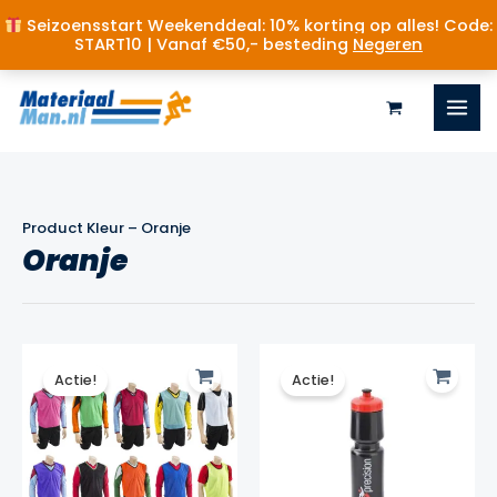
Seizoensstart Weekenddeal: 10% korting op alles! Code:
START10 | Vanaf €50,- besteding
Negeren
Ga
naar
de
inhoud
Product Kleur
–
Oranje
Oranje
Actie!
Actie!