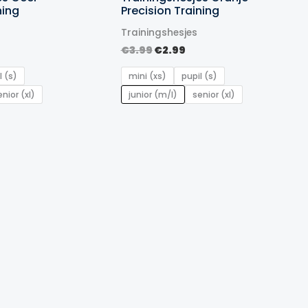
ning
Precision Training
Trainingshesjes
nkelijke
idige
Oorspronkelijke
Huidige
€
3.99
€
2.99
ijs
prijs
prijs
was:
is:
l (s)
mini (xs)
pupil (s)
.99.
€3.99.
€2.99.
enior (xl)
junior (m/l)
senior (xl)