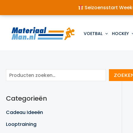
Seizoensstart Weeke
Ga
naar
de
VOETBAL
HOCKEY
inhoud
Z
ZOEKE
o
e
Categorieën
k
e
Cadeau Ideeën
n
Looptraining