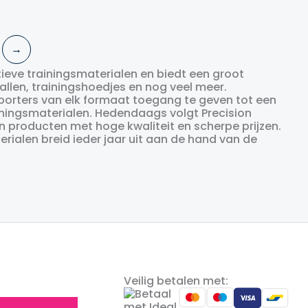
Oorspronkelijke
Huidige
€
4.99
€
3.99
prijs
prijs
was:
is:
€4.99.
€3.99.
→
rtieve trainingsmaterialen en biedt een groot
len, trainingshoedjes en nog veel meer.
 sporters van elk formaat toegang te geven tot een
iningsmaterialen. Hedendaags volgt Precision
n producten met hoge kwaliteit en scherpe prijzen.
rialen breid ieder jaar uit aan de hand van de
Veilig betalen met: