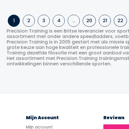
Oorspronkelijke
Huidige
€
7.99
€
6.99
€
2.99
prijs
prijs
was:
is:
15 cm
22,5 cm
30 cm
€7.99.
€6.99.
1
2
3
4
…
20
21
22
Precision Training is een Britse leverancier voor spo
assortiment met onder andere speedladders, voetbal
Precision Training is in 2005 gestart met als missie
grote keuze aan hoge kwaliteit en professionele tra
Training dezelfde filosofie met een groot aanbod va
Het assortiment met Precision Training trainingsmate
ontwikkelingen binnen verschillende sporten.
Mijn Account
Reviews
Mijn account