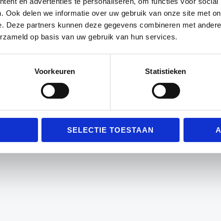
ent en advertenties te personaliseren, om functies voor social
. Ook delen we informatie over uw gebruik van onze site met on
e. Deze partners kunnen deze gegevens combineren met andere i
erzameld op basis van uw gebruik van hun services.
Voorkeuren
Statistieken
SELECTIE TOESTAAN
A
Trainingshesjes Rood
Trainingshesje
Precision Training
Precision Trai
Oorspronkelijke
Huidige
Oorspro
Hu
€
3.99
€
2.99
€
7.99
€
6.49
prijs
prijs
prijs
pr
was:
is:
was:
is:
mini (xs)
pupil (s)
mini (xs)
pupi
€3.99.
€2.99.
€7.99.
€6
junior (m/l)
senior (xl)
junior (m/l)
s