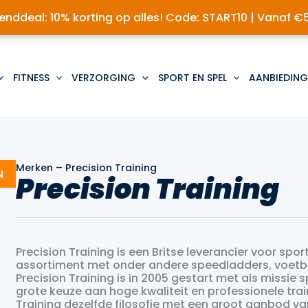
nddeal: 10% korting op alles! Code: START10 | Vanaf €
FITNESS
VERZORGING
SPORT EN SPEL
AANBIEDING
Merken
–
Precision Training
N
Precision Training
Precision Training is een Britse leverancier voor spo
assortiment met onder andere speedladders, voetbal
Precision Training is in 2005 gestart met als missie
grote keuze aan hoge kwaliteit en professionele tra
Training dezelfde filosofie met een groot aanbod va