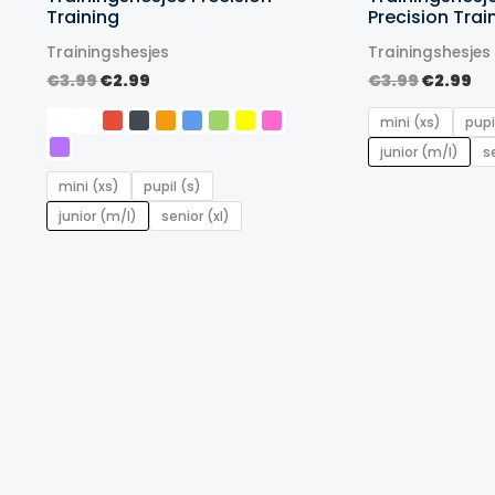
Training
Precision Trai
Trainingshesjes
Trainingshesjes
Oorspronkelijke
Huidige
Oorspro
Hu
€
3.99
€
2.99
€
3.99
€
2.99
prijs
prijs
prijs
pr
was:
is:
was:
is:
mini (xs)
pupi
€3.99.
€2.99.
€3.99.
€2
junior (m/l)
s
mini (xs)
pupil (s)
junior (m/l)
senior (xl)