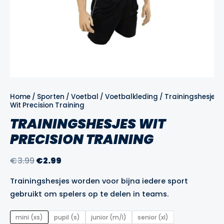
Home
/
Sporten
/
Voetbal
/
Voetbalkleding
/
Trainingshesjes
/
Wit Precision Training
TRAININGSHESJES WIT
PRECISION TRAINING
Oorspronkelijke
Huidige
€
3.99
€
2.99
prijs
prijs
Trainingshesjes worden voor bijna iedere sport
was:
is:
gebruikt om spelers op te delen in teams.
€3.99.
€2.99.
mini (xs)
pupil (s)
junior (m/l)
senior (xl)