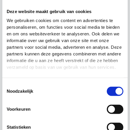
Gerelateerde producten
Deze website maakt gebruik van cookies
We gebruiken cookies om content en advertenties te
Actie!
Actie!
Actie!
Actie!
personaliseren, om functies voor social media te bieden
en om ons websiteverkeer te analyseren. Ook delen we
informatie over uw gebruik van onze site met onze
partners voor social media, adverteren en analyse. Deze
partners kunnen deze gegevens combineren met andere
informatie die u aan ze heeft verstrekt of die ze hebben
verzameld op basis van uw gebruik van hun services.
Balansbord UFE
Massageballen
Fitness Mad
Balansbord
Toestemmingsselectie
Budget tussen €10 en
Oorspronkelijke
Huidige
€
19.99
€
17.99
Noodzakelijk
€20
prijs
prijs
Oorspronkelijke
Huidige
was:
is:
€
16.99
€
14.99
prijs
prijs
€19.99.
€17.99.
Voorkeuren
was:
is:
€16.99.
€14.99.
Statistieken