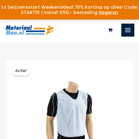
Seizoensstart Weekenddeal: 10% korting op alles! Code:
START10 | Vanaf €50,- besteding
Negeren
Ga
naar
de
inhoud
Actie!