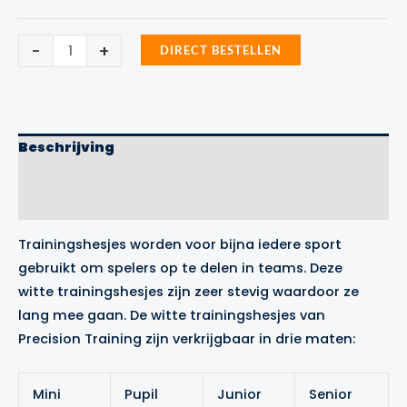
Trainingshesjes
-
+
DIRECT BESTELLEN
Wit
Precision
Training
aantal
Beschrijving
Aanvullende informatie
Merk
Trainingshesjes worden voor bijna iedere sport
gebruikt om spelers op te delen in teams. Deze
witte trainingshesjes zijn zeer stevig waardoor ze
lang mee gaan. De witte trainingshesjes van
Precision Training zijn verkrijgbaar in drie maten:
Mini
Pupil
Junior
Senior