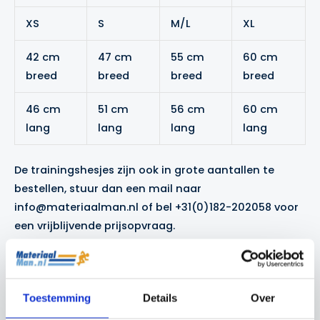
XS
S
M/L
XL
42 cm
47 cm
55 cm
60 cm
breed
breed
breed
breed
46 cm
51 cm
56 cm
60 cm
lang
lang
lang
lang
De trainingshesjes zijn ook in grote aantallen te
bestellen, stuur dan een mail naar
info@materiaalman.nl of bel +31(0)182-202058 voor
een vrijblijvende prijsopvraag.
Bekijk de volgende pagina voor een overzicht van
alle
trainingshesjes
.
Toestemming
Details
Over