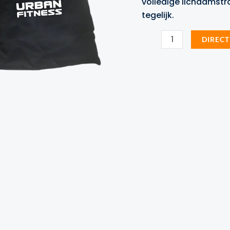
volledige lichaamstra
tegelijk.
Urban
DIRECT
Fitness
-
weerstandsbanden
set
aantal