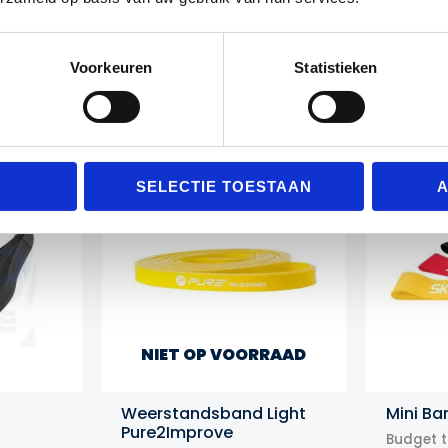
het versterken van je spieren, het verbeteren van je fle
aanvulling op je fitnessroutine.
Voorkeuren
Statistieken
Gerelateerde producten
Actie!
Actie!
SELECTIE TOESTAAN
A
NIET OP VOORRAAD
Weerstandsband Light
Mini Ba
Pure2Improve
Budget 