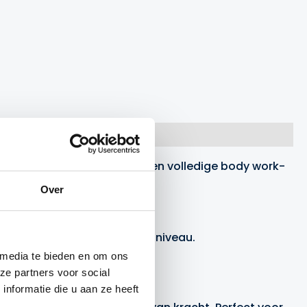
ijke oefeningen. Of je nu een volledige body work-
 effectieve training.
Over
ningen kunt aanpassen aan je niveau.
le spiergroepen.
 media te bieden en om ons
eschikt voor iedereen.
ze partners voor social
nformatie die u aan ze heeft