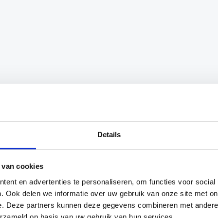
at alle benodigde accessoires voor meer dan 150 mogel
iergroep, deze set biedt eindeloze mogelijkheden voor een
Details
 van cookies
x-light tot x-strong, zodat je de intensiteit van je oefe
weerstandsbanden voor oefeningen die gericht zijn op al
ent en advertenties te personaliseren, om functies voor social
n beginner bent of een gevorderde sporter, deze set is g
. Ook delen we informatie over uw gebruik van onze site met on
e. Deze partners kunnen deze gegevens combineren met andere i
erzameld op basis van uw gebruik van hun services.