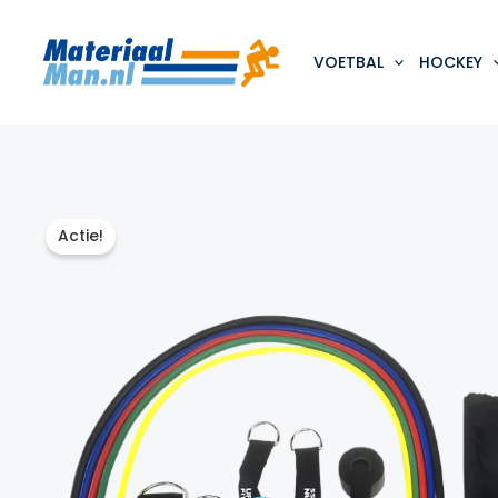
Ga
naar
de
VOETBAL
HOCKEY
inhoud
Actie!