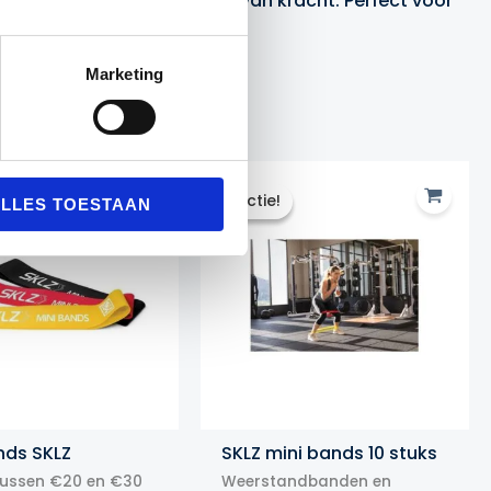
xibiliteit en het opbouwen van kracht. Perfect voor
Marketing
Actie!
Actie!
LLES TOESTAAN
nds SKLZ
SKLZ mini bands 10 stuks
tussen €20 en €30
Weerstandbanden en