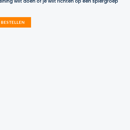
ining wilt doen of je wilt richten op één spiergroep
 BESTELLEN