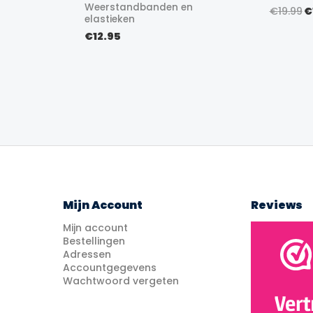
Weerstandbanden en
O
€
19.99
€
elastieken
p
w
€
12.95
€
Mijn Account
Reviews
Mijn account
Bestellingen
Adressen
Accountgegevens
Wachtwoord vergeten