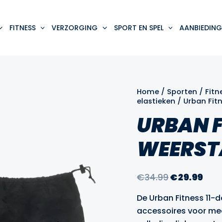
FITNESS
VERZORGING
SPORT EN SPEL
AANBIEDING
Home
/
Sporten
/
Fitn
elastieken
/ Urban Fit
URBAN F
WEERST
Oorspronke
Hui
€
34.99
€
29.99
prijs
prij
De Urban Fitness 11-
was:
is:
accessoires voor mee
€34.99.
€29