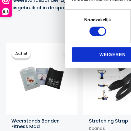
De weerstandsbanden zijn een uitstekende keuze voor 
thuisgebruik of in de sportschool, en een veelzijdige 
9,3
Toestemmingsselectie
Noodzakelijk
Actie!
Actie!
WEIGEREN
Weerstands Banden
Stretching Strap
Fitness Mad
Kbands