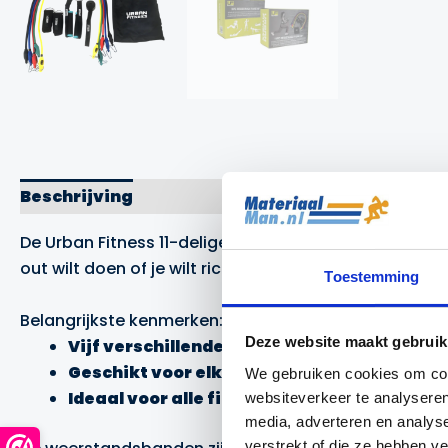
Beschrijving
Merk
De Urban Fitness 11-delige weerstandsbanden set bev
out wilt doen of je wilt richten op één specifieke sp
Toestemming
Belangrijkste kenmerken:
Deze website maakt gebruik
Vijf verschillende sterktes van tubes
: Van 
Geschikt voor elke spiergroep
: Gebruik de 
We gebruiken cookies om cont
Ideaal voor alle fitnessniveaus
: Of je nu ee
websiteverkeer te analyseren
media, adverteren en analys
verstrekt of die ze hebben v