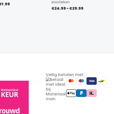
elastieken
orspronkelijke
Huidige
17.99
Prijsklasse:
rijs
prijs
€
24.99
-
€
29.99
€24.99
as:
is:
tot
19.99.
€17.99.
€29.99
Veilig betalen met: