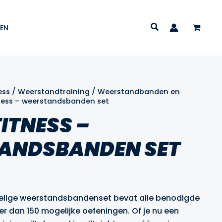
EN
ess
/
Weerstandtraining
/
Weerstandbanden en
ness – weerstandsbanden set
ITNESS –
ANDSBANDEN SET
lijke
dige
s
delige weerstandsbandenset bevat alle benodigde
r dan 150 mogelijke oefeningen. Of je nu een
.99.