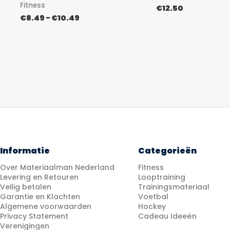
Fitness
€
12.50
Prijsklasse:
€
8.49
-
€
10.49
€8.49
tot
€10.49
Informatie
Categorieën
Over Materiaalman Nederland
Fitness
Levering en Retouren
Looptraining
Veilig betalen
Trainingsmateriaal
Garantie en Klachten
Voetbal
Algemene voorwaarden
Hockey
Privacy Statement
Cadeau Ideeën
Verenigingen