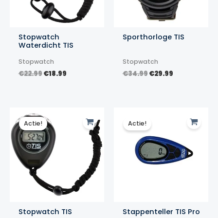
Stopwatch
Sporthorloge TIS
Waterdicht TIS
Stopwatch
Stopwatch
Oorspronkelijke
Huidige
Oorspronkelijke
Huidige
€
22.99
€
18.99
€
34.99
€
29.99
prijs
prijs
prijs
prijs
was:
is:
was:
is:
€22.99.
€18.99.
€34.99.
€29.99.
Actie!
Actie!
Stopwatch TIS
Stappenteller TIS Pro