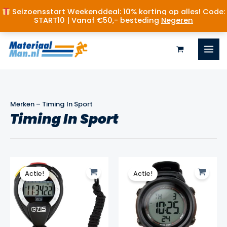
Seizoensstart Weekenddeal: 10% korting op alles! Code:
START10 | Vanaf €50,- besteding
Negeren
Ga
naar
de
inhoud
Merken
–
Timing In Sport
Timing In Sport
Actie!
Actie!