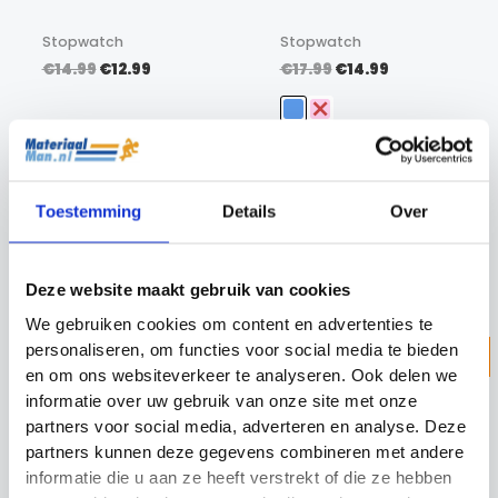
Stopwatch
Stopwatch
Oorspronkelijke
Huidige
Oorspronkelijke
Huidige
€
14.99
€
12.99
€
17.99
€
14.99
prijs
prijs
prijs
prijs
was:
is:
was:
is:
€14.99.
€12.99.
€17.99.
€14.99.
Toestemming
Details
Over
Deze website maakt gebruik van cookies
We gebruiken cookies om content en advertenties te
Z
personaliseren, om functies voor social media te bieden
ZOEKEN
en om ons websiteverkeer te analyseren. Ook delen we
o
informatie over uw gebruik van onze site met onze
e
partners voor social media, adverteren en analyse. Deze
Categorieën
k
partners kunnen deze gegevens combineren met andere
informatie die u aan ze heeft verstrekt of die ze hebben
e
Cadeau Ideeën