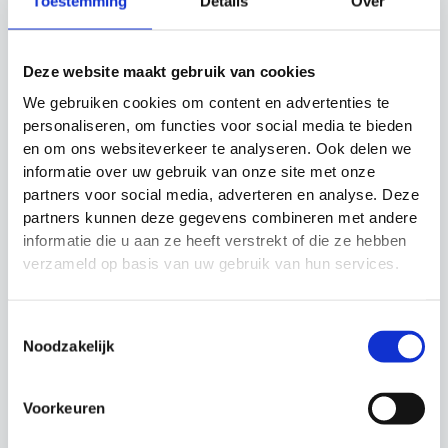
Toestemming
Details
Over
metingen van prestaties.
Dagelijks Alarm
: Stel een dagelijks alarm in
om aan je trainings- of wedstrijdschema te
Deze website maakt gebruik van cookies
voldoen.
We gebruiken cookies om content en advertenties te
Uurlijkse melding
: Helpt je om de tijd in de
personaliseren, om functies voor social media te bieden
gaten te houden met een uurlijkse melding.
en om ons websiteverkeer te analyseren. Ook delen we
LR44 1.5V Alkaline Batterij
: Lange batterijduur
informatie over uw gebruik van onze site met onze
voor langdurig gebruik zonder zorgen.
partners voor social media, adverteren en analyse. Deze
Inclusief Lanyard
: Gemakkelijk mee te nemen
partners kunnen deze gegevens combineren met andere
informatie die u aan ze heeft verstrekt of die ze hebben
en te dragen tijdens trainingen of wedstrijden.
verzameld op basis van uw gebruik van hun services.
Inhoud van de Set:
Digitale Stopwatch
met uitgebreide functies
Toestemmingsselectie
Lanyard
voor gemakkelijk dragen
Noodzakelijk
Batterij
(LR44 1.5V Alkaline)
Voorkeuren
Gerelateerde producten