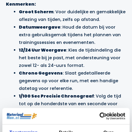
Kenmerken:
Groot Scherm
: Voor duidelijke en gemakkelijke
aflezing van tijden, zelfs op afstand.
Datumweergave
: Houd de datum bij voor
extra gebruiksgemak tijdens het plannen van
trainingssessies en evenementen.
12/24 Uur Weergave
: Kies de tijdsindeling die
het beste bij je past, met ondersteuning voor
zowel 12- als 24-uurs format.
Chrono Gegevens
: Slaat gedetailleerde
gegevens op voor elke run, met een handige
datetag voor referentie.
1/100 Sec Precisie Chronograaf
: Volg de tijd
tot op de honderdste van een seconde voor
ultra-precisietraining en -analyse.
Split Geheugen
: Maakt het mogelijk om split
tijden op te slaan voor gedetailleerde