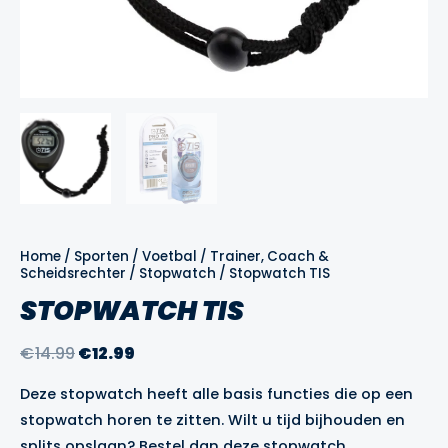
Home
/
Sporten
/
Voetbal
/
Trainer, Coach &
Scheidsrechter
/
Stopwatch
/ Stopwatch TIS
STOPWATCH TIS
Oorspronkelijke
Huidige
€
14.99
€
12.99
prijs
prijs
Deze stopwatch heeft alle basis functies die op een
was:
is:
stopwatch horen te zitten. Wilt u tijd bijhouden en
€14.99.
€12.99.
splits opslaan? Bestel dan deze stopwatch.