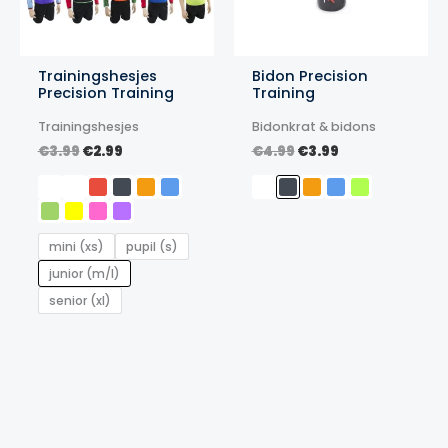
Trainingshesjes
Bidon Precision
Precision Training
Training
Trainingshesjes
Bidonkrat & bidons
Oorspronkelijke
Huidige
Oorspronkelijke
Huidige
€
3.99
€
2.99
€
4.99
€
3.99
prijs
prijs
prijs
prijs
was:
is:
was:
is:
€3.99.
€2.99.
€4.99.
€3.99.
mini (xs)
pupil (s)
junior (m/l)
senior (xl)