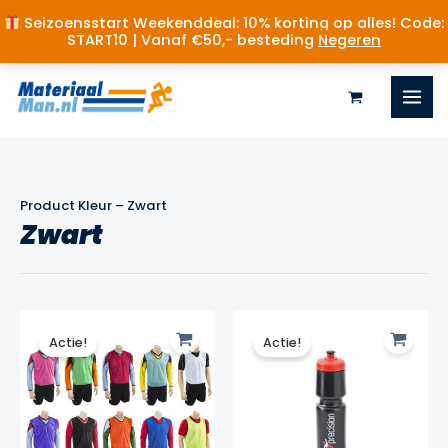
Seizoensstart Weekenddeal: 10% korting op alles! Code:
START10 | Vanaf €50,- besteding
Negeren
Ga
naar
de
inhoud
Product Kleur
–
Zwart
Zwart
Actie!
Actie!