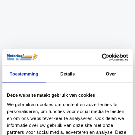
Losse zitkuipen
Bidonkrat Vouwbaar
Precision Training
Toestemming
Details
Over
Oorspronkelijke
Huidige
€
39.99
€
17.99
€
14.99
prijs
prijs
was:
is:
Deze website maakt gebruik van cookies
€17.99.
€14.99.
We gebruiken cookies om content en advertenties te
personaliseren, om functies voor social media te bieden
en om ons websiteverkeer te analyseren. Ook delen we
informatie over uw gebruik van onze site met onze
partners voor social media, adverteren en analyse. Deze