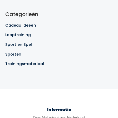
o
e
Categorieën
k
e
Cadeau Ideeën
n
Looptraining
Sport en Spel
Sporten
Trainingsmateriaal
Informatie
Over Materiaalman Nederland