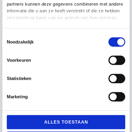
partners kunnen deze gegevens combineren met andere
informatie die u aan ze heeft verstrekt of die ze hebben
verzameld op basis van uw gebruik van hun services.
Toestemmingsselectie
Noodzakelijk
Ballentas Mesh 10
Scheidsrechtersfluit
Ballen Precision
Pearl Fox 40
Voorkeuren
Training
Oorspronkelijke
Huidige
Oorspronkelijke
Huidige
€
7.99
€
5.99
€
7.99
€
6.99
Statistieken
prijs
prijs
prijs
prijs
was:
is:
was:
is:
€7.99.
€5.99.
€7.99.
€6.99.
Marketing
ALLES TOESTAAN