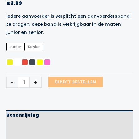
€
2.99
Iedere aanvoerder is verplicht een aanvoerdersband
te dragen, deze band is verkrijgbaar in de maten
junior en senior.
Junior
Senior
Aanvoerdersband
-
+
DIRECT BESTELLEN
Big
C
aantal
Beschrijving
Aanvullende informatie
Merk