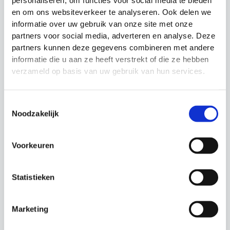
personaliseren, om functies voor social media te bieden
en om ons websiteverkeer te analyseren. Ook delen we
informatie over uw gebruik van onze site met onze
partners voor social media, adverteren en analyse. Deze
partners kunnen deze gegevens combineren met andere
Grensrechtervlaggen
Aanvoerdersband
informatie die u aan ze heeft verstrekt of die ze hebben
Precision Training
Nederlandse vlag
verzameld op basis van uw gebruik van hun services.
Budget tot €10
Aanvoerdersband
Oorspronkelijke
Huidige
€
14.99
€
12.99
€
2.99
prijs
prijs
Toestemmingsselectie
was:
is:
Noodzakelijk
€14.99.
€12.99.
Actie!
Actie!
Voorkeuren
Statistieken
NIET OP VOORRAAD
Marketing