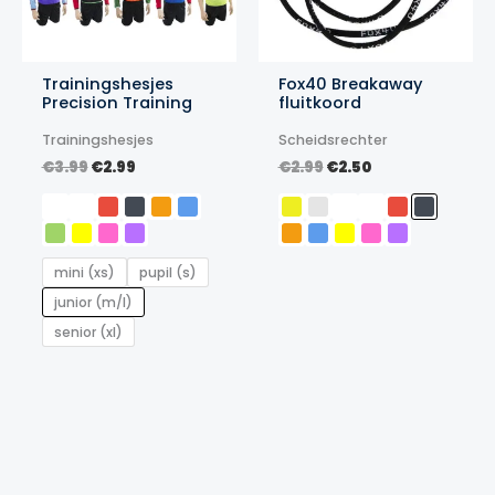
Trainingshesjes
Fox40 Breakaway
Precision Training
fluitkoord
Trainingshesjes
Scheidsrechter
Oorspronkelijke
Huidige
Oorspronkelijke
Huidige
€
3.99
€
2.99
€
2.99
€
2.50
prijs
prijs
prijs
prijs
was:
is:
was:
is:
€3.99.
€2.99.
€2.99.
€2.50.
mini (xs)
pupil (s)
junior (m/l)
senior (xl)