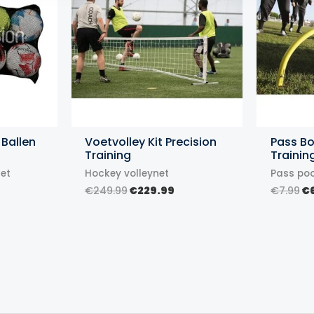
 Ballen
Voetvolley Kit Precision
Pass Bo
Training
Trainin
net
Hockey volleynet
Pass poo
ijke
ge
Oorspronkelijke
Huidige
Oo
€
249.99
€
229.99
€
7.99
€
prijs
prijs
pr
was:
is:
wa
€249.99.
€229.99.
€7