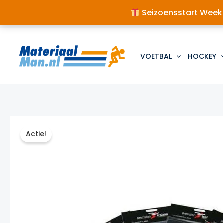
Seizoensstart Weeke
Ga
naar
de
VOETBAL
HOCKEY
inhoud
Actie!