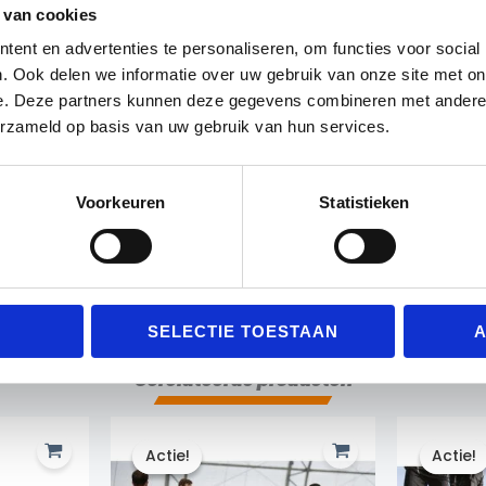
 van cookies
ent en advertenties te personaliseren, om functies voor social
. Ook delen we informatie over uw gebruik van onze site met on
e. Deze partners kunnen deze gegevens combineren met andere i
erzameld op basis van uw gebruik van hun services.
e extra goed opvallen. De cornervlaggen worden per stuk g
Voorkeuren
Statistieken
t cornerpalen die een diameter hebben tot 310 mm, ze z
SELECTIE TOESTAAN
A
Gerelateerde producten
Actie!
Actie!
Actie!
Actie!