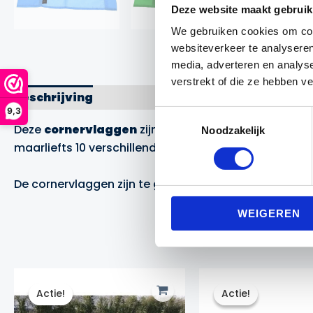
Deze website maakt gebruik
We gebruiken cookies om cont
websiteverkeer te analyseren
media, adverteren en analys
verstrekt of die ze hebben v
Beschrijving
Aanvullende informatie
Merk
9,3
Toestemmingsselectie
Deze
cornervlaggen
zijn in in twee kleuren, zodat z
Noodzakelijk
maarliefts 10 verschillende kleurstellingen leverbaar!
De cornervlaggen zijn te gebruiken in combinatie me
WEIGEREN
Actie!
Actie!
Actie!
Actie!