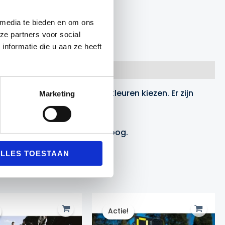
 media te bieden en om ons
ze partners voor social
nformatie die u aan ze heeft
eleverd en u kunt zelf de kleuren kiezen. Er zijn
Marketing
ijn 35 cm lang en 27,5 cm hoog.
LLES TOESTAAN
Actie!
Actie!