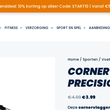
nddeal: 10% korting op alles! Code: START10 | Vanaf €
FITNESS
VERZORGING
SPORT EN SPEL
AANBIEDING
Home
/
Sporten
/
Voe
CORNER
PRECISI
Oorspronkel
Huidi
€
4.99
€
3.99
prijs
prijs
Deze
cornervlagge
was:
is: