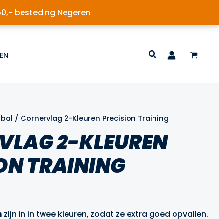
50,- besteding
Negeren
EN
tbal
/ Cornervlag 2-Kleuren Precision Training
VLAG 2-KLEUREN
ON TRAINING
ijke
ge
n
zijn in in twee kleuren, zodat ze extra goed opvallen.