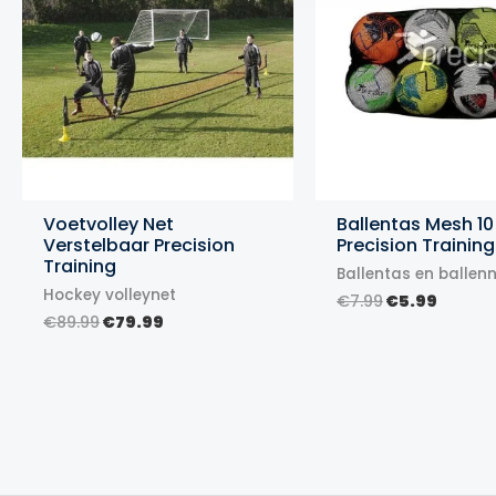
Voetvolley Net
Ballentas Mesh 10
Verstelbaar Precision
Precision Training
Training
Ballentas en ballen
Hockey volleynet
Oorspronkel
Huidi
€
7.99
€
5.99
prijs
prijs
Oorspronkelijke
Huidige
€
89.99
€
79.99
was:
is:
prijs
prijs
€7.99.
€5.99.
was:
is:
€89.99.
€79.99.