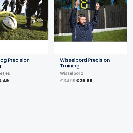
og Precision
Wisselbord Precision
g
Training
rtjes
Wisselbord
rspronkelijke
Huidige
Oorspronkelijke
Huidige
6.49
€
34.99
€
29.99
ijs
prijs
prijs
prijs
s:
is:
was:
is:
.99.
€6.49.
€34.99.
€29.99.