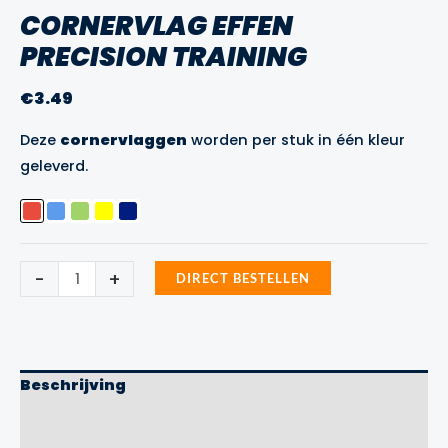
CORNERVLAG EFFEN
PRECISION TRAINING
€
3.49
Deze
cornervlaggen
worden per stuk in één kleur
geleverd.
Cornervlag
-
+
DIRECT BESTELLEN
Effen
Precision
Training
aantal
Beschrijving
Aanvullende informatie