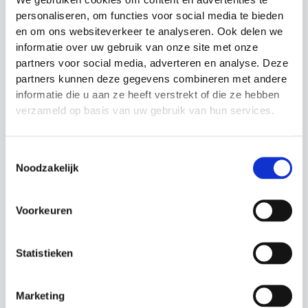
We gebruiken cookies om content en advertenties te
personaliseren, om functies voor social media te bieden
en om ons websiteverkeer te analyseren. Ook delen we
informatie over uw gebruik van onze site met onze
partners voor social media, adverteren en analyse. Deze
partners kunnen deze gegevens combineren met andere
Deksel grondpot
Vlagklem cornervlag
informatie die u aan ze heeft verstrekt of die ze hebben
cornervlag
Cornervlaggen
verzameld op basis van uw gebruik van hun services.
Cornervlaggen
Prijsklasse:
€
3.49
-
€
5.99
Prijsklasse:
€3.49
€
9.99
-
€
12.99
€9.99
tot
tot
€5.99
Toestemmingsselectie
€12.99
Noodzakelijk
Actie!
Actie!
Voorkeuren
Statistieken
Marketing