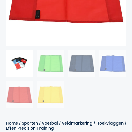
Home
/
Sporten
/
Voetbal
/
Veldmarkering
/
Hoekvlaggen
/ C
Effen Precision Training