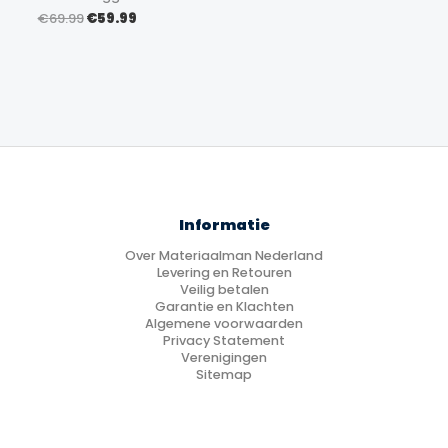
Oorspronkelijke
Huidige
€
69.99
€
59.99
prijs
prijs
was:
is:
€69.99.
€59.99.
Informatie
Over Materiaalman Nederland
Levering en Retouren
Veilig betalen
Garantie en Klachten
Algemene voorwaarden
Privacy Statement
Verenigingen
Sitemap