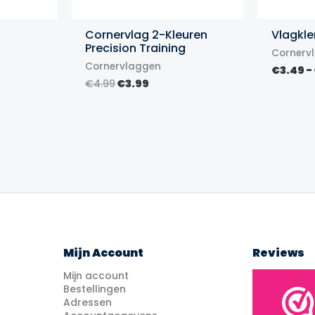
Cornervlag 2-Kleuren
Vlagkle
Precision Training
Cornerv
Cornervlaggen
€
3.49
-
Oorspronkelijke
Huidige
€
4.99
€
3.99
prijs
prijs
was:
is:
€4.99.
€3.99.
Mijn Account
Reviews
Mijn account
Bestellingen
Adressen