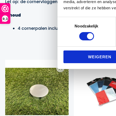
Let op: de cornervlaggen dienen apart bijbesteld te 
media, adverteren en analys
verstrekt of die ze hebben v
Inhoud
9,3
Toestemmingsselectie
Noodzakelijk
4 cornerpalen inclusief grondspikes
WEIGEREN