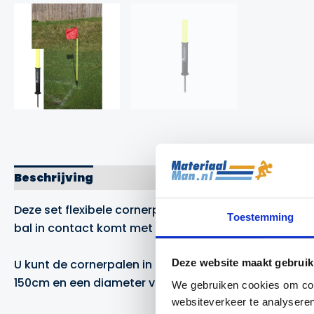
Beschrijving
Aanvullende informatie
Merk
Deze set flexibele cornerpalen bestaat uit vier corn
Toestemming
bal in contact komt met de cornerpaal. Dit voorkomt
U kunt de cornerpalen in de grond zetten met een g
Deze website maakt gebruik
150cm en een diameter van 3,06cm.
We gebruiken cookies om cont
websiteverkeer te analyseren