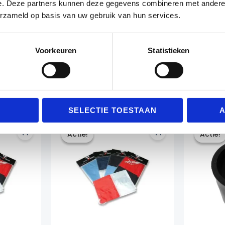
worden. Klik
hier
voor de effen cornervlaggen of
hier
voor
e. Deze partners kunnen deze gegevens combineren met andere i
erzameld op basis van uw gebruik van hun services.
Voorkeuren
Statistieken
Gerelateerde producten
SELECTIE TOESTAAN
A
Actie!
Actie!
Actie!
Actie!