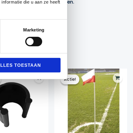
 twee-kleurige cornervlaggen.
nformatie die u aan ze heeft
Marketing
LLES TOESTAAN
Actie!
Actie!