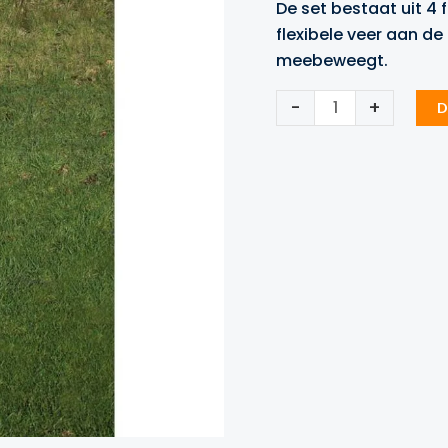
De set bestaat uit 4 
was:
is:
flexibele veer aan de
€69.99.
€59
meebeweegt.
Flexibele
-
+
D
Cornerpalen
Precision
Training
aantal