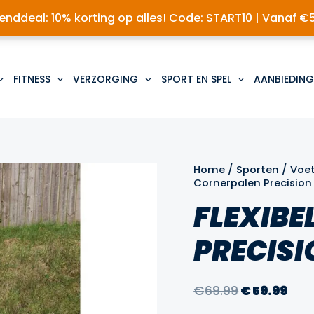
nddeal: 10% korting op alles! Code: START10 | Vanaf €
FITNESS
VERZORGING
SPORT EN SPEL
AANBIEDING
Home
/
Sporten
/
Voe
Cornerpalen Precision
FLEXIBE
PRECISI
Oorspronke
Hui
€
69.99
€
59.99
prijs
prij