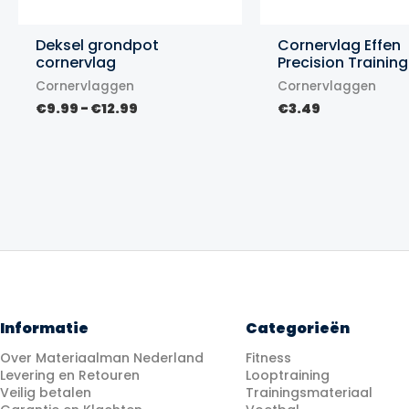
Deksel grondpot
Cornervlag Effen
cornervlag
Precision Training
Cornervlaggen
Cornervlaggen
Prijsklasse:
€
9.99
-
€
12.99
€
3.49
€9.99
tot
€12.99
Informatie
Categorieën
Over Materiaalman Nederland
Fitness
Levering en Retouren
Looptraining
Veilig betalen
Trainingsmateriaal