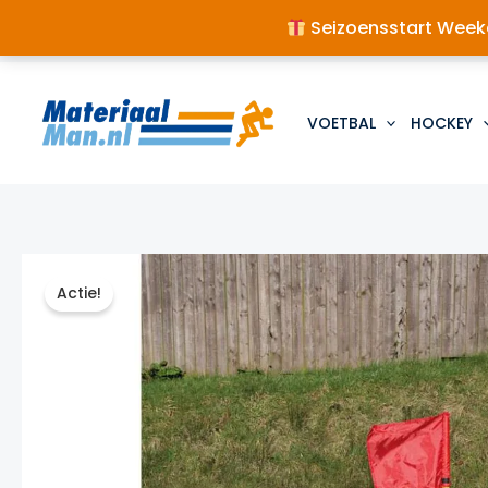
Seizoensstart Weeke
Ga
naar
de
VOETBAL
HOCKEY
inhoud
Actie!