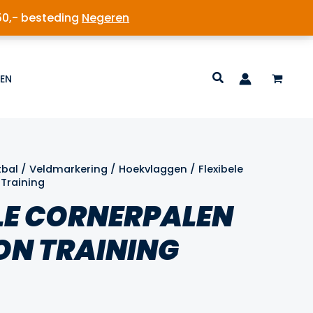
50,- besteding
Negeren
EN
tbal
/
Veldmarkering
/
Hoekvlaggen
/ Flexibele
 Training
LE CORNERPALEN
ON TRAINING
lijke
dige
s