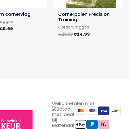
m cornervlag
Cornerpalen Precision
Training
laggen
Cornervlaggen
Prijsklasse:
€
5.99
€3.49
Oorspronkelijke
Huidige
€
29.99
€
24.99
tot
prijs
prijs
€5.99
was:
is:
€29.99.
€24.99.
Veilig betalen met: