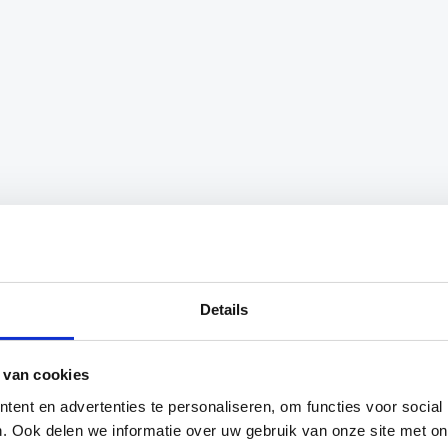
erpalen met een veer aan de onderzijde. Dankzij deze v
Details
 het breken van de cornerpaal en verlengt de levensduu
rondspike die aan de onderzijde van de cornerpalen bev
 van cookies
ent en advertenties te personaliseren, om functies voor social
. Ook delen we informatie over uw gebruik van onze site met on