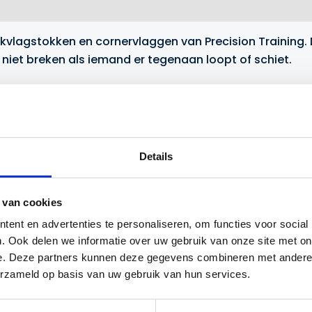
kvlagstokken en cornervlaggen van Precision Training. 
niet breken als iemand er tegenaan loopt of schiet.
 de omtrek is 15 centimeter. De hoogte bedraagt 152 ce
od meegeleverd. Andere kleuren cornervlaggen vindt u
h
Details
 van cookies
ent en advertenties te personaliseren, om functies voor social
. Ook delen we informatie over uw gebruik van onze site met on
e. Deze partners kunnen deze gegevens combineren met andere i
erzameld op basis van uw gebruik van hun services.