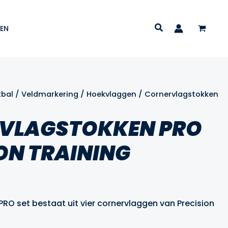
EN
tbal
/
Veldmarkering
/
Hoekvlaggen
/ Cornervlagstokken
VLAGSTOKKEN PRO
ON TRAINING
lijke
idige
js
RO set bestaat uit vier cornervlaggen van Precision
09.99.