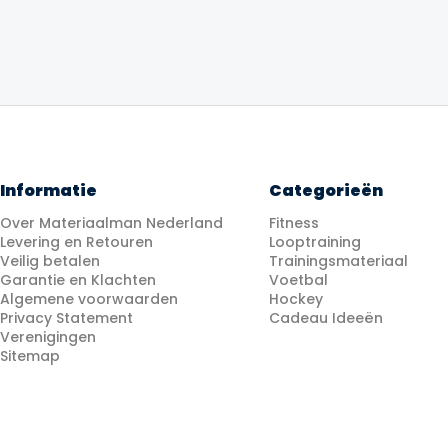
€29.99.
€24.99.
Informatie
Categorieën
Over Materiaalman Nederland
Fitness
Levering en Retouren
Looptraining
Veilig betalen
Trainingsmateriaal
Garantie en Klachten
Voetbal
Algemene voorwaarden
Hockey
Privacy Statement
Cadeau Ideeën
Verenigingen
Sitemap