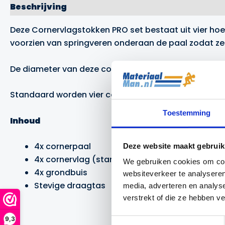
Beschrijving
Aanvullende informatie
Merk
Deze Cornervlagstokken PRO set bestaat uit vier hoe
voorzien van springveren onderaan de paal zodat ze 
De diameter van deze cornerpalen is 5 centimeter en
Standaard worden vier cornervlaggen in de kleur ro
Toestemming
Inhoud
4x cornerpaal
Deze website maakt gebruik
4x cornervlag (standaard rood)
We gebruiken cookies om cont
4x grondbuis
websiteverkeer te analyseren
Stevige draagtas
media, adverteren en analys
verstrekt of die ze hebben v
9,3
Toestemmingsselectie