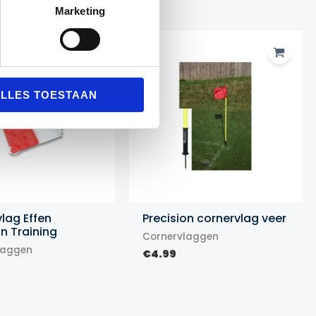
Marketing
LLES TOESTAAN
lag Effen
Precision cornervlag veer
on Training
Cornervlaggen
laggen
€
4.99