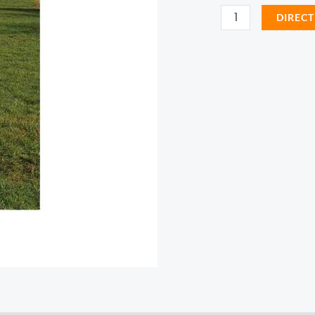
Cornervlagstokken
DIRECT
PRO
Precision
Training
aantal