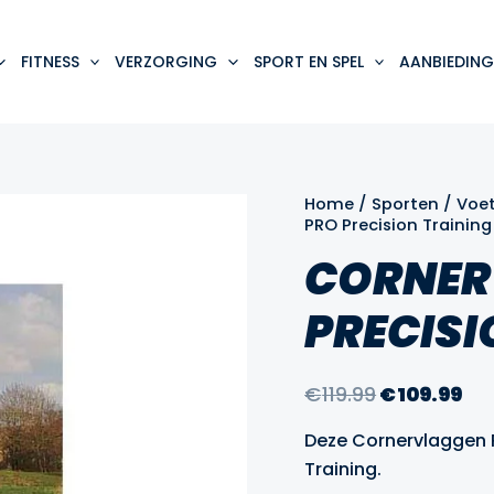
FITNESS
VERZORGING
SPORT EN SPEL
AANBIEDING
Home
/
Sporten
/
Voe
PRO Precision Training
CORNER
PRECISI
Oorspronke
Hu
€
119.99
€
109.99
prijs
pri
Deze Cornervlaggen P
was:
is:
Training.
€119.99.
€1