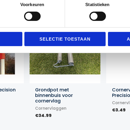
Gerelateerde producten
Voorkeuren
Statistieken
SELECTIE TOESTAAN
A
ecision
Grondpot met
Cornerv
binnenbuis voor
Precisi
cornervlag
Cornerv
Cornervlaggen
€
3.49
€
34.99