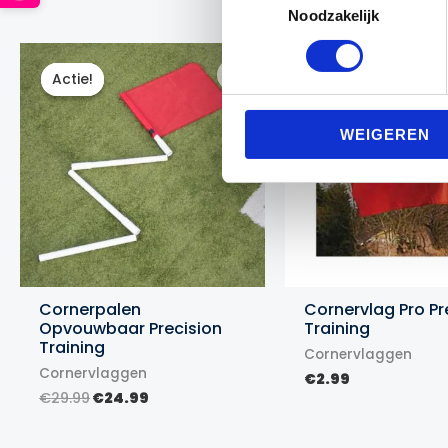
Noodzakelijk
Actie!
Actie!
WEIGEREN
Cornerpalen
Cornervlag Pro Pr
Opvouwbaar Precision
Training
Training
Cornervlaggen
Cornervlaggen
€
2.99
Oorspronkelijke
Huidige
€
29.99
€
24.99
prijs
prijs
was:
is: