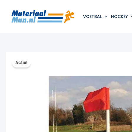
Ga
naar
de
VOETBAL
HOCKEY
inhoud
Actie!