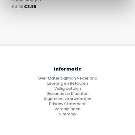
Oorspronkelijke
Huidige
€
4.99
€
3.99
prijs
prijs
was:
is:
€4.99.
€3.99.
Informatie
Over Materiaalman Nederland
Levering en Retouren
Veilig betalen
Garantie en Klachten
Algemene voorwaarden
Privacy Statement
Verenigingen
Sitemap