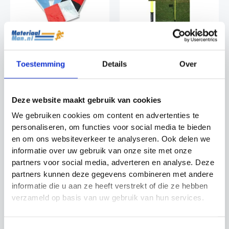
Toestemming
Details
Over
Cornervlag Effen
Precision cornervlag
Precision Training
veer
Cornervlaggen
Cornervlaggen
€
3.49
€
4.99
Deze website maakt gebruik van cookies
We gebruiken cookies om content en advertenties te
personaliseren, om functies voor social media te bieden
en om ons websiteverkeer te analyseren. Ook delen we
Actie!
Actie!
Actie!
Actie!
informatie over uw gebruik van onze site met onze
partners voor social media, adverteren en analyse. Deze
partners kunnen deze gegevens combineren met andere
informatie die u aan ze heeft verstrekt of die ze hebben
verzameld op basis van uw gebruik van hun services.