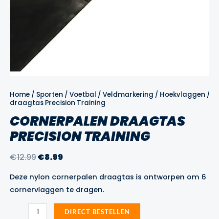
Home
/
Sporten
/
Voetbal
/
Veldmarkering
/
Hoekvlaggen
/ C
draagtas Precision Training
CORNERPALEN DRAAGTAS
PRECISION TRAINING
Oorspronkelijke
Huidige
€
12.99
€
8.99
prijs
prijs
Deze nylon cornerpalen draagtas is ontworpen om 6
was:
is:
cornervlaggen te dragen.
€12.99.
€8.99.
Cornerpalen
DIRECT BESTELLEN
draagtas