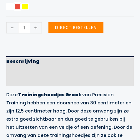
Trainingshoedjes
-
+
DIRECT BESTELLEN
Groot
Precision
Training
aantal
Beschrijving
Aanvullende informatie
Merk
Deze
Trainingshoedjes Groot
van Precision
Training hebben een doorsnee van 30 centimeter en
zijn 12,5 centimeter hoog. Door deze omvang zijn ze
extra goed zichtbaar en dus goed te gebruiken bij
het uitzetten van een veldje of een oefening. Door de
omvang van deze trainingshoedjes zijn ze ook te