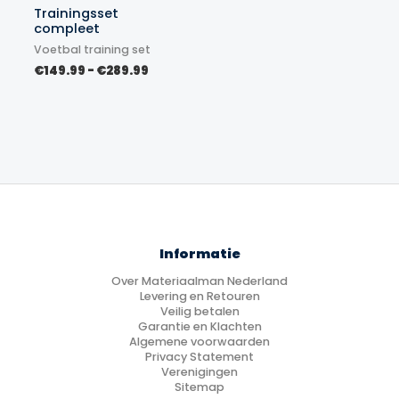
Trainingsset
compleet
Voetbal training set
Prijsklasse:
€
149.99
-
€
289.99
€149.99
tot
€289.99
Informatie
Over Materiaalman Nederland
Levering en Retouren
Veilig betalen
Garantie en Klachten
Algemene voorwaarden
Privacy Statement
Verenigingen
Sitemap