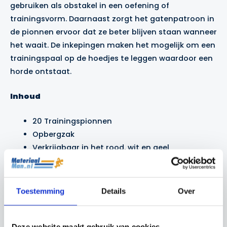
gebruiken als obstakel in een oefening of
trainingsvorm. Daarnaast zorgt het gatenpatroon in
de pionnen ervoor dat ze beter blijven staan wanneer
het waait. De inkepingen maken het mogelijk om een
trainingspaal
op de hoedjes te leggen waardoor een
horde ontstaat.
Inhoud
20 Trainingspionnen
Opbergzak
Verkrijgbaar in het rood, wit en geel
Gerelateerde producten
Toestemming
Details
Over
Actie!
Actie!
Actie!
Actie!