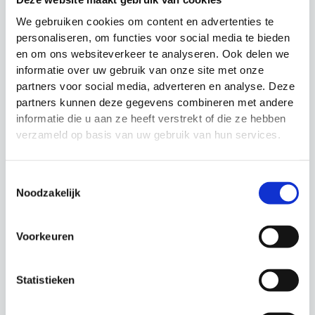
Deze website maakt gebruik van cookies
We gebruiken cookies om content en advertenties te
personaliseren, om functies voor social media te bieden
en om ons websiteverkeer te analyseren. Ook delen we
informatie over uw gebruik van onze site met onze
partners voor social media, adverteren en analyse. Deze
partners kunnen deze gegevens combineren met andere
Trainingshoedjes
Precision Training
informatie die u aan ze heeft verstrekt of die ze hebben
Precision Training
Agility Pion
verzameld op basis van uw gebruik van hun services.
plat 40 stuks
Pionnen
Budget tussen €20 en
Oorspronkelijke
Huidige
€
9.99
€
7.99
€30
prijs
prijs
Toestemmingsselectie
Oorspronkelijke
Huidige
€
22.99
€
19.99
was:
is:
Noodzakelijk
prijs
prijs
€9.99.
€7.99.
was:
is:
€22.99.
€19.99.
Voorkeuren
Actie!
Actie!
Statistieken