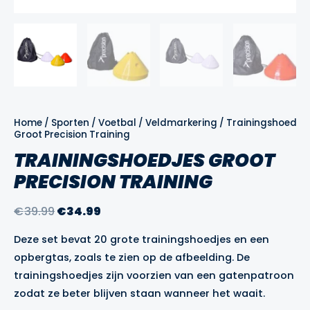
Home
/
Sporten
/
Voetbal
/
Veldmarkering
/
Trainingshoedjes
Groot Precision Training
TRAININGSHOEDJES GROOT
PRECISION TRAINING
Oorspronkelijke
Huidige
€
39.99
€
34.99
prijs
prijs
Deze set bevat 20 grote trainingshoedjes en een
was:
is:
opbergtas, zoals te zien op de afbeelding. De
€39.99.
€34.99.
trainingshoedjes zijn voorzien van een gatenpatroon
zodat ze beter blijven staan wanneer het waait.