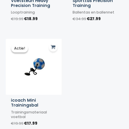
Voetsteun Heavy
Sporttas Precision
Precision Training
Training
Looptraining
Ballentas en ballennet
Oorspronkelijke
Huidige
Oorspronkelijke
Huidige
€
19.99
€
18.99
€
34.99
€
27.99
prijs
prijs
prijs
prijs
was:
is:
was:
is:
€19.99.
€18.99.
€34.99.
€27.99.
Actie!
Actie!
icoach Mini
Trainingsbal
Trainingsmateriaal
voetbal
Oorspronkelijke
Huidige
€
19.99
€
17.99
prijs
prijs