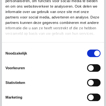
personaliseren, om functies voor social media te bieden
Buisdiameter:
25 mm
en om ons websiteverkeer te analyseren. Ook delen we
informatie over uw gebruik van onze site met onze
Rebounder Board:
partners voor social media, adverteren en analyse. Deze
partners kunnen deze gegevens combineren met andere
Afmetingen:
60 cm x 30 cm
informatie die u aan ze heeft verstrekt of die ze hebben
verzameld op basis van uw gebruik van hun services.
Basket:
Toestemmingsselectie
Afmetingen:
45 cm x 30 cm
Noodzakelijk
Voorkeuren
Gerelateerde producten
Statistieken
Actie!
Actie!
Actie!
Actie!
Marketing