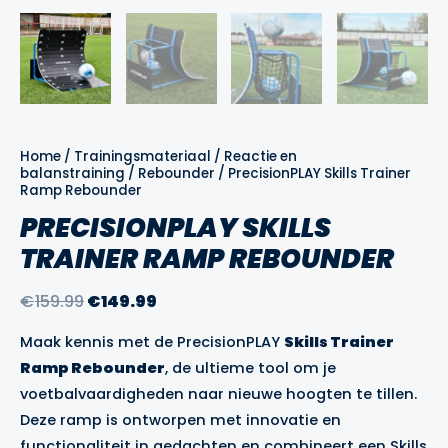
Home
/
Trainingsmateriaal
/
Reactie en
balanstraining
/
Rebounder
/ PrecisionPLAY Skills Trainer
Ramp Rebounder
PRECISIONPLAY SKILLS
TRAINER RAMP REBOUNDER
Oorspronkelijke
Huidige
€
159.99
€
149.99
prijs
prijs
Maak kennis met de PrecisionPLAY
Skills Trainer
was:
is:
Ramp Rebounder
, de ultieme tool om je
€159.99.
€149.99.
voetbalvaardigheden naar nieuwe hoogten te tillen.
Deze ramp is ontworpen met innovatie en
functionaliteit in gedachten en combineert een Skills