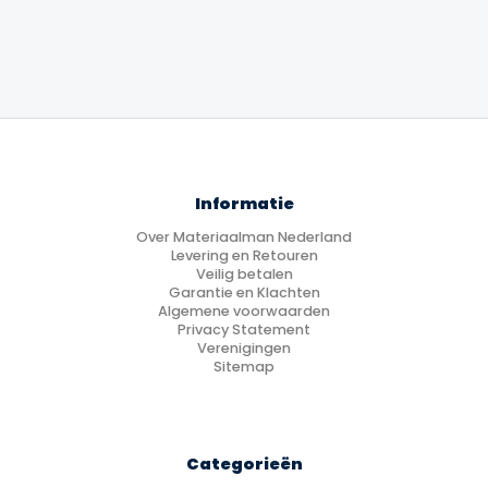
was:
is:
€19.99.
€17.99.
Informatie
Over Materiaalman Nederland
Levering en Retouren
Veilig betalen
Garantie en Klachten
Algemene voorwaarden
Privacy Statement
Verenigingen
Sitemap
Categorieën