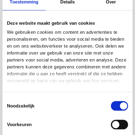
Toestemming
Details
Over
Hoogte: 170 centimeter
Deze website maakt gebruik van cookies
Gerelateerde producten
We gebruiken cookies om content en advertenties te
personaliseren, om functies voor social media te bieden
en om ons websiteverkeer te analyseren. Ook delen we
Actie!
Actie!
informatie over uw gebruik van onze site met onze
partners voor social media, adverteren en analyse. Deze
partners kunnen deze gegevens combineren met andere
informatie die u aan ze heeft verstrekt of die ze hebben
verzameld op basis van uw gebruik van hun services.
Precision Airstream
Toestemmingsselectie
Vrijetrap Pop Pro
Vrijetrap poppen
Noodzakelijk
Precision Training
PRO
Vrijetrap poppen
Vrijetrap poppen
Oorspronkelijke
Huidige
€
899.99
€
649.99
€
199.99
Voorkeuren
prijs
prijs
was:
is: