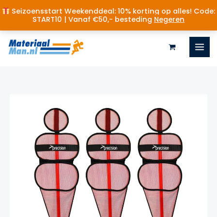
Seizoensstart Weekenddeal: 10% korting op alles! Code:
START10 | Vanaf €50,- besteding
Negeren
Ga
naar
de
inhoud