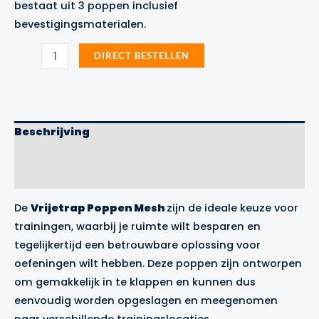
bestaat uit 3 poppen inclusief
bevestigingsmaterialen.
Vrijetrap
DIRECT BESTELLEN
Poppen
Mesh
Precision
Training
aantal
Beschrijving
Aanvullende informatie
Merk
De
Vrijetrap Poppen Mesh
zijn de ideale keuze voor
trainingen, waarbij je ruimte wilt besparen en
tegelijkertijd een betrouwbare oplossing voor
oefeningen wilt hebben. Deze poppen zijn ontworpen
om gemakkelijk in te klappen en kunnen dus
eenvoudig worden opgeslagen en meegenomen