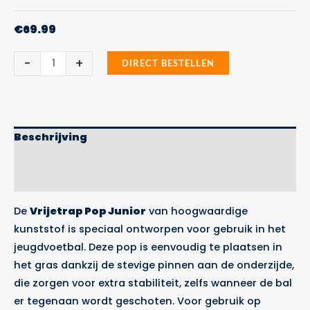
€
69.99
Vrijetrap
-
+
DIRECT BESTELLEN
Pop
Junior
Precision
Training
aantal
Beschrijving
Aanvullende informatie
Merk
De
Vrijetrap Pop Junior
van hoogwaardige
kunststof is speciaal ontworpen voor gebruik in het
jeugdvoetbal. Deze pop is eenvoudig te plaatsen in
het gras dankzij de stevige pinnen aan de onderzijde,
die zorgen voor extra stabiliteit, zelfs wanneer de bal
er tegenaan wordt geschoten. Voor gebruik op