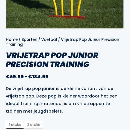
Home
/
Sporten
/
Voetbal
/ Vrijetrap Pop Junior Precision
Training
VRIJETRAP POP JUNIOR
PRECISION TRAINING
Prijsklasse:
€
69.99
-
€
184.99
€69.99
De vrijetrap pop junior is de kleine variant van de
tot
vrijetrap pop
. Deze pop is kleiner waardoor het een
€184.99
ideaal trainingsmateriaal is om vrijetrappen te
trainen met jeugdspelers.
1 stuks
3 stuks