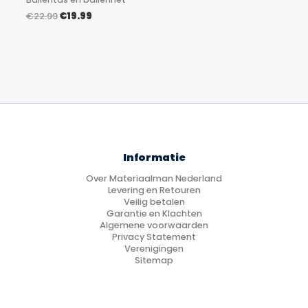
Oorspronkelijke
Huidige
€
22.99
€
19.99
prijs
prijs
was:
is:
€22.99.
€19.99.
Informatie
Over Materiaalman Nederland
Levering en Retouren
Veilig betalen
Garantie en Klachten
Algemene voorwaarden
Privacy Statement
Verenigingen
Sitemap