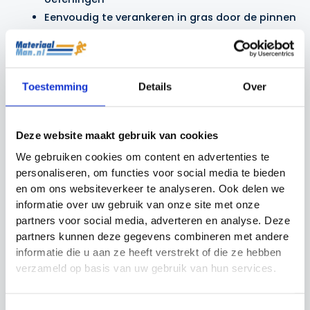
Eenvoudig te verankeren in gras door de pinnen
onder de pop
Geschikt voor alle leeftijden en verschillende
trainingsdoelen
Toestemming
Details
Over
Per 3 stuks ontvangt u
gratis
een handige
opbergtas!
Deze website maakt gebruik van cookies
Op zoek naar meer poppen? Vraag een offerte aan
We gebruiken cookies om content en advertenties te
personaliseren, om functies voor social media te bieden
via ons
contactformulier
voor grotere aantallen.
en om ons websiteverkeer te analyseren. Ook delen we
informatie over uw gebruik van onze site met onze
partners voor social media, adverteren en analyse. Deze
Gerelateerde producten
partners kunnen deze gegevens combineren met andere
informatie die u aan ze heeft verstrekt of die ze hebben
verzameld op basis van uw gebruik van hun services.
Actie!
Actie!
Actie!
Actie!