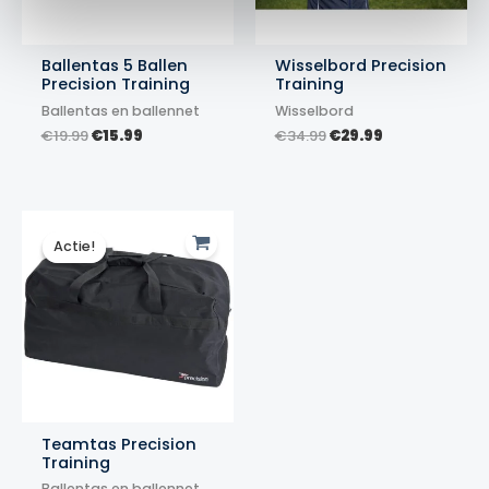
Ballentas 5 Ballen
Wisselbord Precision
Precision Training
Training
Ballentas en ballennet
Wisselbord
Oorspronkelijke
Huidige
Oorspronkelijke
Huidige
€
19.99
€
15.99
€
34.99
€
29.99
prijs
prijs
prijs
prijs
was:
is:
was:
is:
€19.99.
€15.99.
€34.99.
€29.99.
Actie!
Actie!
Teamtas Precision
Training
Ballentas en ballennet