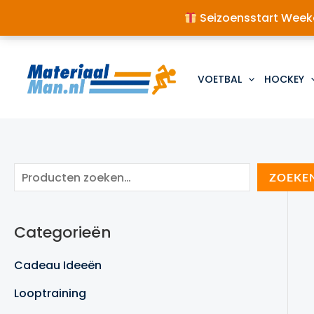
Seizoensstart Weeke
Ga
naar
de
VOETBAL
HOCKEY
inhoud
Z
ZOEKE
o
e
Categorieën
k
e
Cadeau Ideeën
n
Looptraining