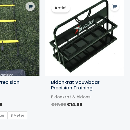
Actie!
recision
Bidonkrat Vouwbaar
Precision Training
Bidonkrat & bidons
Prijsklasse:
Oorspronkelijke
Huidige
9
€
17.99
€
14.99
€14.99
prijs
prijs
tot
was:
is:
ter
8 Meter
€29.99
€17.99.
€14.99.