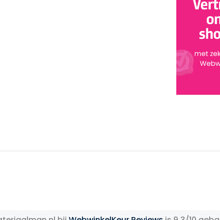
teriaalman.nl bij
WebwinkelKeur Reviews
is 9.3/10 geba