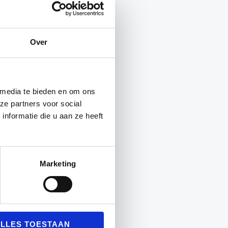
nkelijke
idige
Oorspronkelijke
Huidige
€
5.99
€
4.99
ijs
prijs
prijs
Over
was:
is:
.49.
€5.99.
€4.99.
 media te bieden en om ons
ze partners voor social
nformatie die u aan ze heeft
Marketing
LLES TOESTAAN