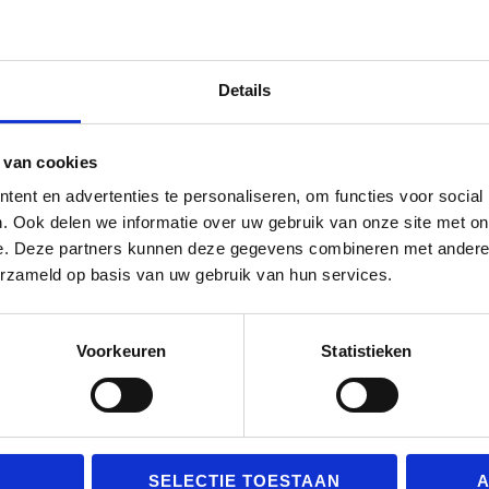
Oorspronkelijke
Huidige
Oorspro
Hu
€
7.99
€
6.99
€
7.99
€
6.49
prijs
prijs
prijs
pr
Details
was:
is:
was:
is:
€7.99.
€6.99.
€7.99.
€6
 van cookies
ent en advertenties te personaliseren, om functies voor social
. Ook delen we informatie over uw gebruik van onze site met on
e. Deze partners kunnen deze gegevens combineren met andere i
erzameld op basis van uw gebruik van hun services.
Voorkeuren
Statistieken
SELECTIE TOESTAAN
A