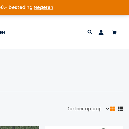
50,- besteding
Negeren
EN