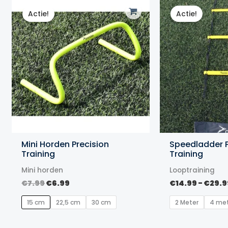
Actie!
Actie!
Mini Horden Precision
Speedladder P
Training
Training
Mini horden
Looptraining
Oorspronkelijke
Huidige
€
7.99
€
6.99
€
14.99
-
€
29.9
prijs
prijs
was:
is:
15 cm
22,5 cm
30 cm
2 Meter
4 me
€7.99.
€6.99.