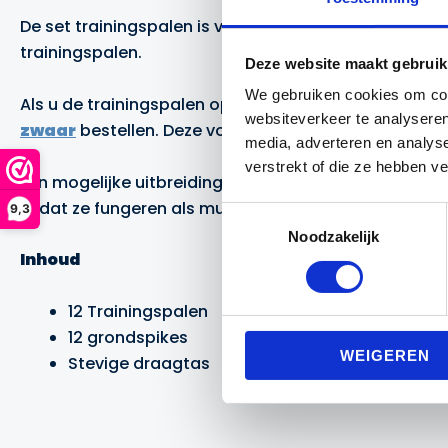
De set trainingspalen is verkrijgbaar in vier kleuren
trainingspalen.
Deze website maakt gebruik
We gebruiken cookies om cont
Als u de trainingspalen op het kunstgras of harde o
websiteverkeer te analyseren
zwaar
bestellen. Deze voetsteunen worden
niet
sta
media, adverteren en analys
verstrekt of die ze hebben v
Een mogelijke uitbreiding voor bij de trainingspalen z
zodat ze fungeren als muur of obstakel tijdens een vri
9,3
Toestemmingsselectie
Noodzakelijk
Inhoud
12 Trainingspalen
12 grondspikes
WEIGEREN
Stevige draagtas