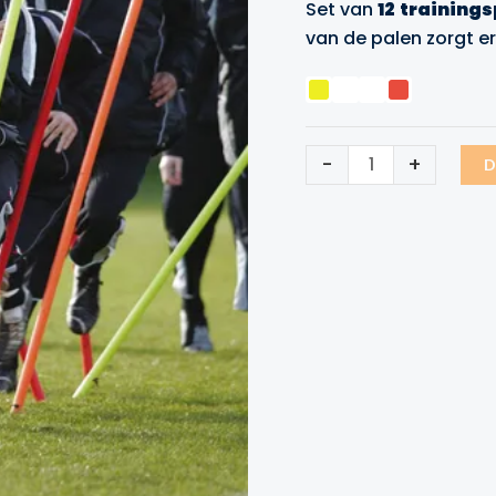
Set van
12
trainings
was:
is:
van de palen zorgt er
€89.99.
€79
Trainingspalen
-
+
D
Precision
Training
aantal