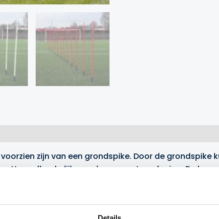
 voorzien zijn van een grondspike. Door de grondspike k
f zetten, afhankelijk van de gewenste oefening. De hoo
u de wendbaarheid van uw spelers verbeteren. Daarnaast
 moeten focussen op de actie.
Details