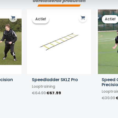
Gerelateerde producten
Actie!
Actie!
Actie!
Actie!
ecision
Speedladder SKLZ Pro
Speed 
Precisi
Looptraining
Looptrai
Oorspronkelijke
Huidige
€
64.99
€
57.99
prijs
prijs
ijke
e
O
€
39.99
was:
is:
p
€64.99.
€57.99.
w
€