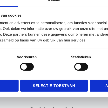
: rood, fluoriserend geel, wit en gemengd. De gemengde se
 van cookies
ent en advertenties te personaliseren, om functies voor social
ndergrond wilt gebruiken kunt u de
trainingspalen voe
. Ook delen we informatie over uw gebruik van onze site met on
ndaard meegeleverd.
e. Deze partners kunnen deze gegevens combineren met andere i
erzameld op basis van uw gebruik van hun services.
ijn de
vrijetrap poppen vouwbaar
. Deze mesh vrijetr
je trap.
Voorkeuren
Statistieken
SELECTIE TOESTAAN
A