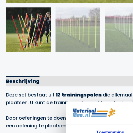
Beschrijving
Aanvullende informatie
Merk
Deze set bestaat uit
12
trainingspalen
die allemaal
plaatsen. U kunt de trainingspalen rechtop of schee
Door oefeningen te doen met de trainingspalen kunt 
een oefening te plaatsen, waardoor de spelers meer
Toestemming