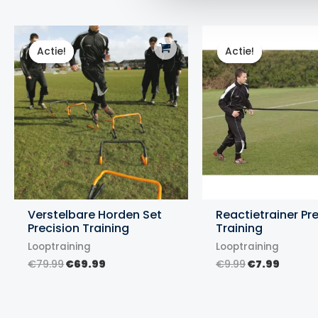
Actie!
Actie!
Actie!
Actie!
Verstelbare Horden Set
Reactietrainer Pr
Precision Training
Training
Looptraining
Looptraining
Oorspronkelijke
Huidige
Oorspronkel
Huidig
€
79.99
€
69.99
€
9.99
€
7.99
prijs
prijs
prijs
prijs
was:
is:
was:
is:
€79.99.
€69.99.
€9.99.
€7.99.