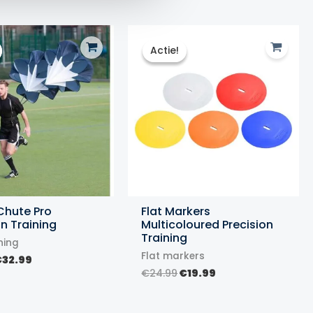
Actie!
Actie!
Chute Pro
Flat Markers
on Training
Multicoloured Precision
Training
ning
Flat markers
orspronkelijke
Huidige
€
32.99
rijs
prijs
Oorspronkelijke
Huidige
€
24.99
€
19.99
as:
is:
prijs
prijs
39.99.
€32.99.
was:
is:
€24.99.
€19.99.