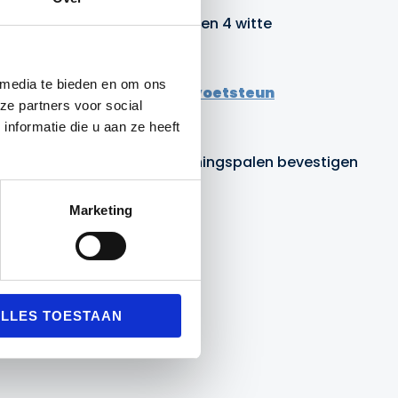
t bestaat uit 4 rode, 4 gele en 4 witte
 media te bieden en om ons
tsteun
of
trainingspalen voetsteun
ze partners voor social
nformatie die u aan ze heeft
ap poppen kunt u om de trainingspalen bevestigen
Marketing
LLES TOESTAAN