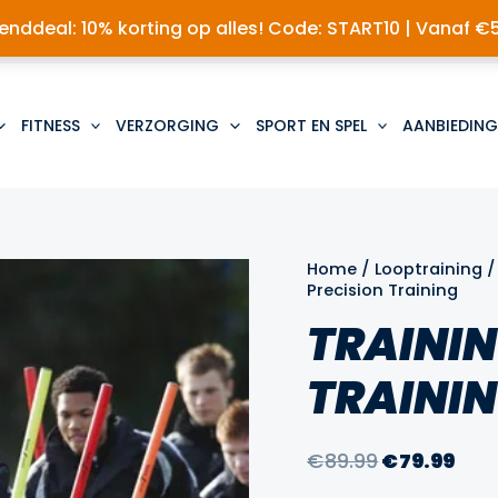
nddeal: 10% korting op alles! Code: START10 | Vanaf €
FITNESS
VERZORGING
SPORT EN SPEL
AANBIEDING
Home
/
Looptraining
Precision Training
TRAININ
TRAINI
Oorspronke
Hui
€
89.99
€
79.99
prijs
prij