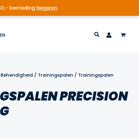
50,- besteding
Negeren
EN
/
Behendigheid
/
Trainingspalen
/ Trainingspalen
GSPALEN PRECISION
NG
lijke
dige
s