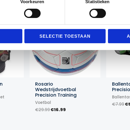
Voorkeuren
Statistieken
Actie!
Actie!
Actie!
Actie!
SELECTIE TOESTAAN
A
en
Rosario
Ballent
Wedstrijdvoetbal
Precisi
Precision Training
net
Ballenta
Voetbal
lijke
dige
Oo
€
7.99
€
s
pr
Oorspronkelijke
Huidige
€
29.99
€
16.99
wa
prijs
prijs
.99.
€7
was:
is:
€29.99.
€16.99.