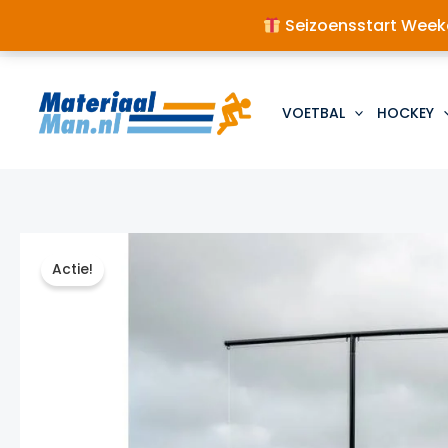
Seizoensstart Weeke
Ga
naar
de
VOETBAL
HOCKEY
inhoud
Actie!