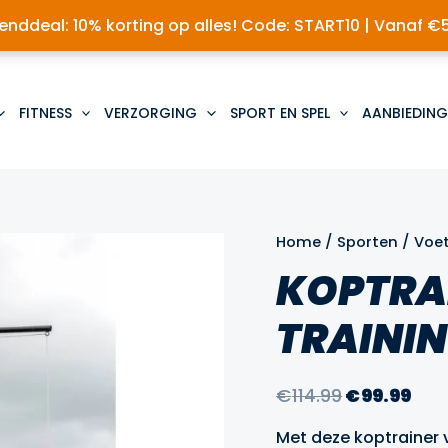
nddeal: 10% korting op alles! Code: START10 | Vanaf €
FITNESS
VERZORGING
SPORT EN SPEL
AANBIEDING
Home
/
Sporten
/
Voe
KOPTRA
TRAINI
Oorspronk
Hui
€
114.99
€
99.99
prijs
prij
Met deze koptrainer 
was:
is: