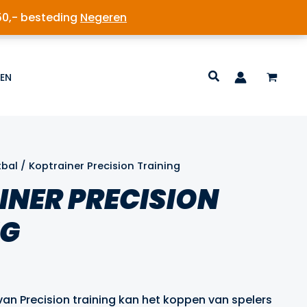
50,- besteding
Negeren
EN
tbal
/ Koptrainer Precision Training
INER PRECISION
NG
elijke
dige
s
van Precision training kan het koppen van spelers