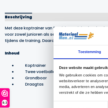
Beschrijving
Aanvullende informatie
Merk
Met deze koptrainer van Precision training kan het 
voor zowel junioren als senioren gebruikt kan worden
tijdens de training. Daardoor is deze koptrainer all
Toestemming
Inhoud
Koptrainer
Deze website maakt gebruik
Twee voetballen
We gebruiken cookies om cont
Grondboor
websiteverkeer te analyseren
Draagtas
media, adverteren en analys
verstrekt of die ze hebben v
9,3
Toestemmingsselectie