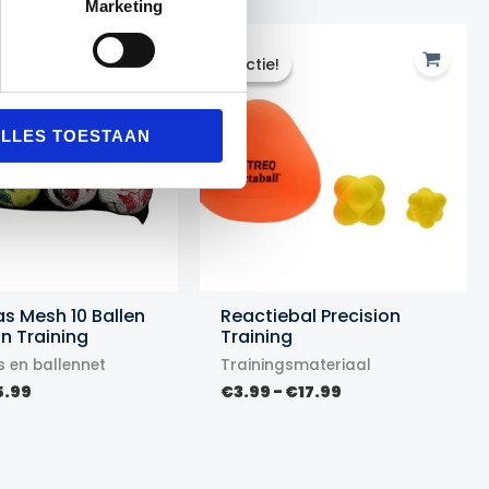
Marketing
Actie!
Actie!
LLES TOESTAAN
as Mesh 10 Ballen
Reactiebal Precision
on Training
Training
s en ballennet
Trainingsmateriaal
rspronkelijke
Huidige
Prijsklasse:
5.99
€
3.99
-
€
17.99
ijs
prijs
€3.99
s:
is:
tot
.99.
€5.99.
€17.99