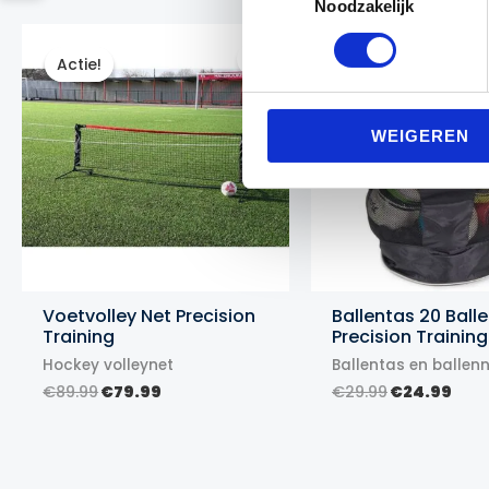
Noodzakelijk
Actie!
Actie!
Actie!
Actie!
WEIGEREN
Voetvolley Net Precision
Ballentas 20 Ball
Training
Precision Training
Hockey volleynet
Ballentas en ballen
Oorspronkelijke
Huidige
Oorspronke
Hui
€
89.99
€
79.99
€
29.99
€
24.99
prijs
prijs
prijs
prij
was:
is:
was:
is:
€89.99.
€79.99.
€29.99.
€24