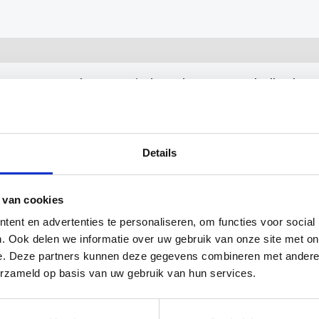
koppen van spelers getraind worden. De twee ballen kun
. Er wordt ook een grondboor meegeleverd zodat het mak
een te gebruiken op zandgrond.
Details
 van cookies
ent en advertenties te personaliseren, om functies voor social
. Ook delen we informatie over uw gebruik van onze site met on
e. Deze partners kunnen deze gegevens combineren met andere i
erzameld op basis van uw gebruik van hun services.
Gerelateerde producten