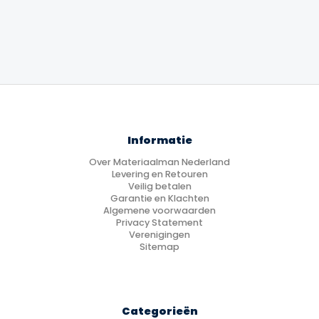
prijs
prijs
was:
is:
€149.99.
€129.99.
Informatie
Over Materiaalman Nederland
Levering en Retouren
Veilig betalen
Garantie en Klachten
Algemene voorwaarden
Privacy Statement
Verenigingen
Sitemap
Categorieën