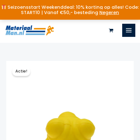
Seizoensstart Weekenddeal: 10% korting op alles! Code:
START10 | Vanaf €50,- besteding
Negeren
Ga
naar
de
inhoud
Actie!