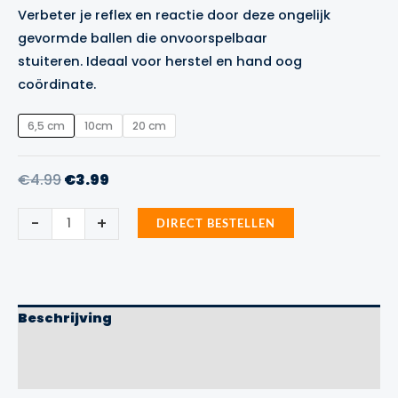
€3.99
Verbeter je reflex en reactie door deze ongelijk
tot
gevormde ballen die onvoorspelbaar
€17.99
stuiteren. Ideaal voor herstel en hand oog
coördinate.
6,5 cm
10cm
20 cm
Oorspronkelijke
Huidige
€
4.99
€
3.99
prijs
prijs
Reactiebal
-
+
was:
is:
DIRECT BESTELLEN
Precision
Training
€4.99.
€3.99.
aantal
Beschrijving
Aanvullende informatie
Merk