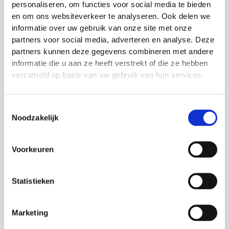
personaliseren, om functies voor social media te bieden
en om ons websiteverkeer te analyseren. Ook delen we
informatie over uw gebruik van onze site met onze
partners voor social media, adverteren en analyse. Deze
Frisbee Aerobie Pro
Massagebal Fitness
partners kunnen deze gegevens combineren met andere
Ring
Mad
informatie die u aan ze heeft verstrekt of die ze hebben
Budget tussen €10 en
Massagebal
verzameld op basis van uw gebruik van hun services.
€20
Prijsklasse:
€
3.99
-
€
4.99
€
16.99
€3.99
tot
€4.99
Toestemmingsselectie
Noodzakelijk
Actie!
Actie!
Actie!
Actie!
Voorkeuren
Statistieken
Marketing