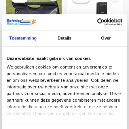
Toestemming
Details
Over
Zandzak Precision
Coachmap Hockey
Training
Groot Sportec
Deze website maakt gebruik van cookies
Fitness
Coachmap Hockey
We gebruiken cookies om content en advertenties te
Oorspronkelijke
Huidige
Oorspronkelijke
Huidige
€
16.99
€
14.99
€
59.95
€
54.95
prijs
prijs
prijs
prijs
personaliseren, om functies voor social media te bieden
was:
is:
was:
is:
en om ons websiteverkeer te analyseren. Ook delen we
€16.99.
€14.99.
€59.95.
€54.95.
informatie over uw gebruik van onze site met onze
partners voor social media, adverteren en analyse. Deze
partners kunnen deze gegevens combineren met andere
informatie die u aan ze heeft verstrekt of die ze hebben
verzameld op basis van uw gebruik van hun services.