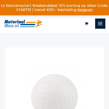
Seizoensstart Weekenddeal: 10% korting op alles! Code:
START10 | Vanaf €50,- besteding
Negeren
Ga
naar
de
inhoud