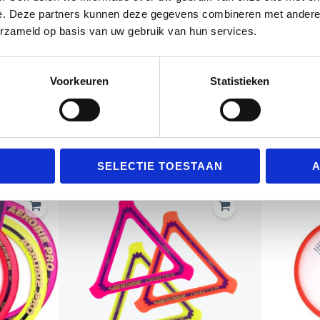
 of in het park
e. Deze partners kunnen deze gegevens combineren met andere i
ooraf te kiezen)
erzameld op basis van uw gebruik van hun services.
 speelt – de Aerobie Sprint zorgt altijd voor spectacula
Voorkeuren
Statistieken
Gerelateerde producten
SELECTIE TOESTAAN
A