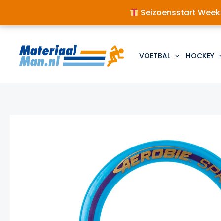
Seizoensstart Weeke
Ga
naar
de
VOETBAL
HOCKEY
inhoud