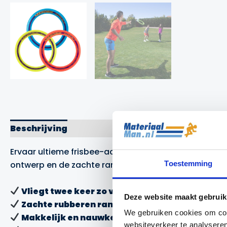
Beschrijving
Merk
Ervaar ultieme frisbee-actie met de Aerobie Sprint. De
ontwerp en de zachte rand is hij niet alleen superm
Toestemming
Vliegt twee keer zo ver
als een standaard frisb
Deze website maakt gebruik
Zachte rubberen rand
voor veilige, comfortabel
We gebruiken cookies om cont
Makkelijk en nauwkeurig te gooien
– ideaal vo
websiteverkeer te analyseren