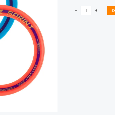
Frisbee
-
+
D
Aerobie
Sprint
aantal