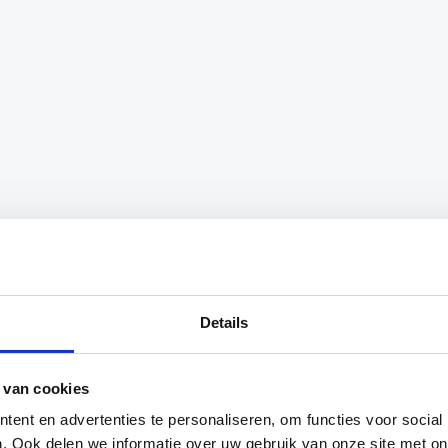
ze innovatieve frisbee vliegt tot wel twee keer zo ver a
akkelijk te werpen, maar ook comfortabel te vangen.
Details
ee
 van cookies
e catches
ent en advertenties te personaliseren, om functies voor social
or beginners en gevorderden
. Ook delen we informatie over uw gebruik van onze site met on