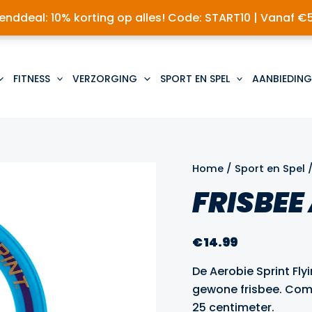
nddeal: 10% korting op alles! Code: START10 | Vanaf €
FITNESS
VERZORGING
SPORT EN SPEL
AANBIEDING
Home
/
Sport en Spel
FRISBEE
€
14.99
De Aerobie Sprint Flyi
gewone frisbee. Comf
25 centimeter.