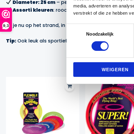
Diameter: 25 cm
– perfect formaat voor onderweg
media, adverteren en analys
Assorti kleuren
: rood, geel of blauw (kleur niet v
verstrekt of die ze hebben v
Of je nu op het strand, in het park of op de sportclub
9,3
Toestemmingsselectie
Noodzakelijk
Tip:
Ook leuk als sportief cadeau voor jong en oud!
WEIGEREN