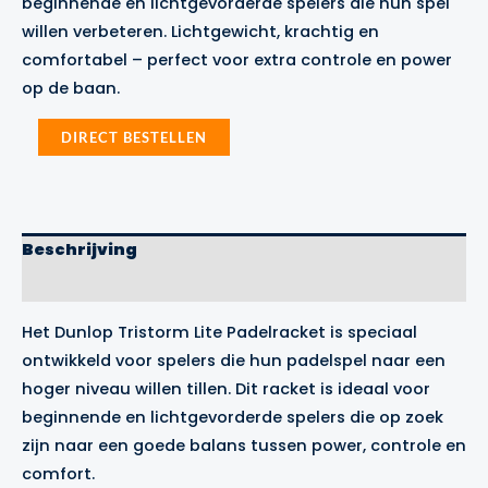
beginnende en lichtgevorderde spelers die hun spel
€129.99.
€99.99.
willen verbeteren. Lichtgewicht, krachtig en
comfortabel – perfect voor extra controle en power
op de baan.
Dunlop
DIRECT BESTELLEN
Tristorm
Lite
Padelracket
aantal
Beschrijving
Merk
Het Dunlop Tristorm Lite Padelracket is speciaal
ontwikkeld voor spelers die hun padelspel naar een
hoger niveau willen tillen. Dit racket is ideaal voor
beginnende en lichtgevorderde spelers die op zoek
zijn naar een goede balans tussen power, controle en
comfort.