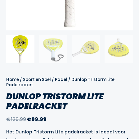
Home
/
Sport en Spel
/
Padel
/ Dunlop Tristorm Lite
Padelracket
DUNLOP TRISTORM LITE
PADELRACKET
Oorspronkelijke
Huidige
€
129.99
€
99.99
prijs
prijs
Het Dunlop Tristorm Lite padelracket is ideaal voor
was:
is: