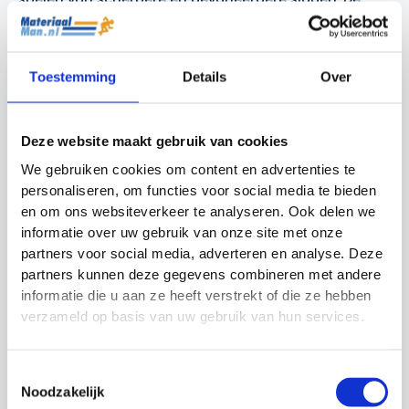
Soft EVA kern absorbeert trillingen en biedt extra
comfort, waardoor het racket prettig aanvoelt en
minder belastend is voor arm en pols.
Toestemming
Details
Over
Het Dunlop Tristorm Lite padelracket is een
uitstekende keuze voor spelers die hun techniek
Deze website maakt gebruik van cookies
willen verbeteren en met meer vertrouwen en plezier
We gebruiken cookies om content en advertenties te
op de baan willen staan.
personaliseren, om functies voor social media te bieden
en om ons websiteverkeer te analyseren. Ook delen we
informatie over uw gebruik van onze site met onze
partners voor social media, adverteren en analyse. Deze
Gerelateerde producten
partners kunnen deze gegevens combineren met andere
informatie die u aan ze heeft verstrekt of die ze hebben
verzameld op basis van uw gebruik van hun services.
Actie!
Actie!
Toestemmingsselectie
Noodzakelijk