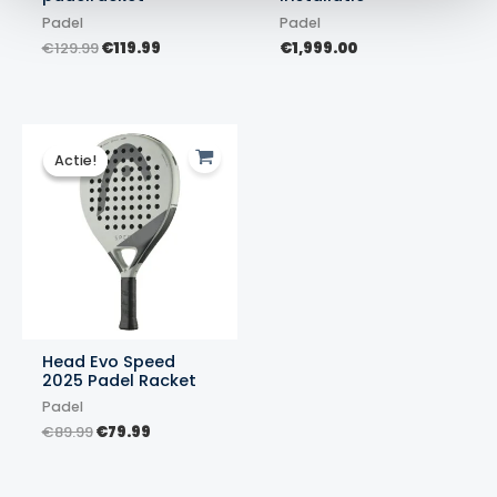
Padel
Padel
Oorspronkelijke
Huidige
€
129.99
€
119.99
€
1,999.00
prijs
prijs
was:
is:
€129.99.
€119.99.
Actie!
Actie!
Head Evo Speed
2025 Padel Racket
Padel
Oorspronkelijke
Huidige
€
89.99
€
79.99
prijs
prijs
was:
is:
€89.99.
€79.99.